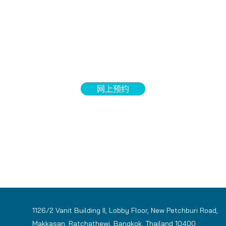
网上预约
1126/2 Vanit Building II, Lobby Floor, New Petchburi Road,
Makkasan, Ratchathewi, Bangkok, Thailand 10400