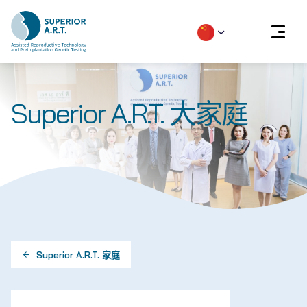
Skip
to
Superior A.R.T. 大家庭
content
Superior A.R.T. 家庭