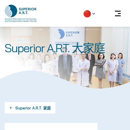
Skip
to
Superior A.R.T. 大家庭
content
Superior A.R.T. 家庭