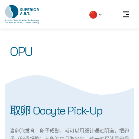
Skip
to
OPU
content
取卵 Oocyte​ Pick-Up​
当卵泡发育，卵子成熟，就可以用细针通过阴道，把卵
子（卵母细胞）从卵泡中吸取出来，这一过程就是卵母