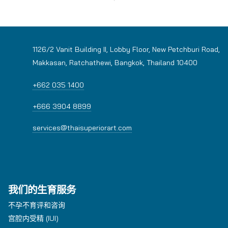
1126/2 Vanit Building II, Lobby Floor, New Petchburi Road,
Makkasan, Ratchathewi, Bangkok, Thailand 10400
+662 035 1400
+666 3904 8899
services@thaisuperiorart.com
我们的生育服务
不孕不育评和咨询
宫腔内受精 (IUI)