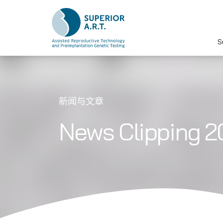
S
Skip
to
content
新闻与文章
News Clipping 2