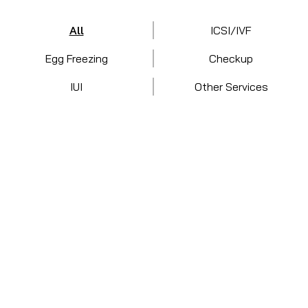
All
ICSI/IVF
Egg Freezing
Checkup
IUI
Other Services