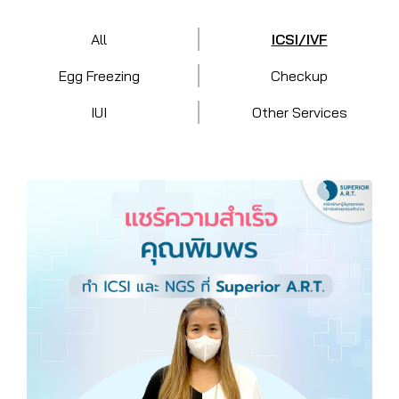
All
ICSI/IVF
Egg Freezing
Checkup
IUI
Other Services