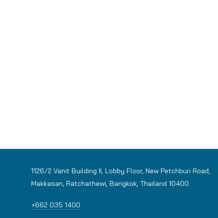
เคสบริการอื่น
1126/2 Vanit Building II, Lobby Floor, New Petchburi Road,
Makkasan, Ratchathewi, Bangkok, Thailand 10400
+662 035 1400