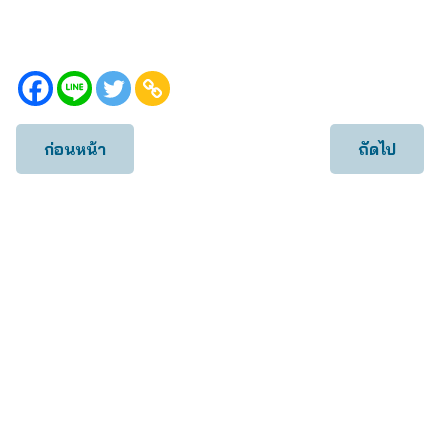
ก่อนหน้า
ถัดไป
เคสทั้งหมด
เคส IVF ICSI
เคส Egg Freezing
เคส Checkup
เคส IUI