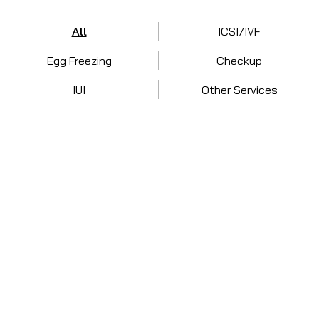
All
ICSI/IVF
Egg Freezing
Checkup
IUI
Other Services