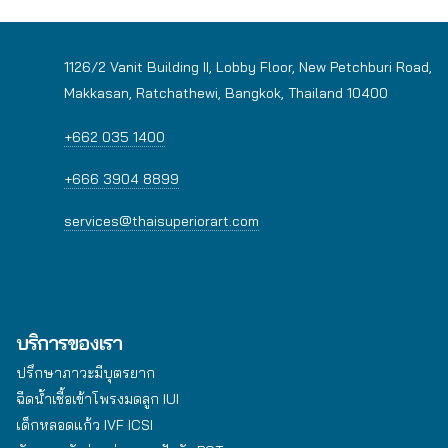
1126/2 Vanit Building II, Lobby Floor, New Petchburi Road,
Makkasan, Ratchathewi, Bangkok, Thailand 10400
+662 035 1400
+666 3904 8899
services@thaisuperiorart.com
ICSI Lite Package
ICSI Lite Package การทำ ICSI ร่วมกับตรวจโครโมโซม NGS
(จำนวน 3 ตัวอ่อน) พร้อมแช่แข็งตัวอ่อน ระยะเวลา 1 ปี ในราคา
254,000 บาท พิเศษ! ส่วนลด 50% สำหรับค่าบริการตรวจ
บริการของเรา
โครโมโซม NGS เพิ่ม 1-2 ตัวอ่อน
ปรึกษาภาวะมีบุตรยาก
อ่านเพิ่มเติม
ฉีดน้ำเชื้อเข้าโพรงมดลูก IUI
เด็กหลอดแก้ว IVF ICSI