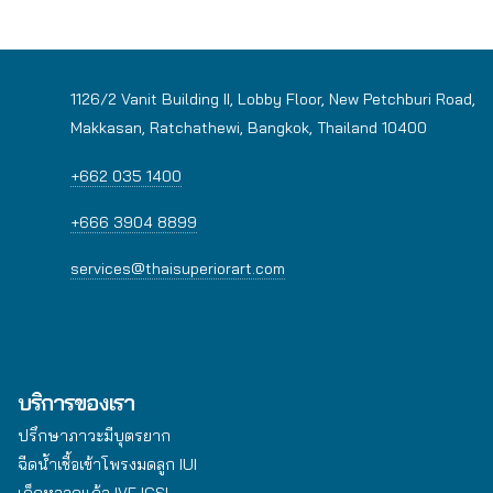
1126/2 Vanit Building II, Lobby Floor, New Petchburi Road,
Makkasan, Ratchathewi, Bangkok, Thailand 10400
+662 035 1400
+666 3904 8899
services@thaisuperiorart.com
ICSI Lite Package
ICSI Lite Package การทำ ICSI ร่วมกับตรวจโครโมโซม NGS
(จำนวน 3 ตัวอ่อน) พร้อมแช่แข็งตัวอ่อน ระยะเวลา 1 ปี ในราคา
254,000 บาท พิเศษ! ส่วนลด 50% สำหรับค่าบริการตรวจ
บริการของเรา
โครโมโซม NGS เพิ่ม 1-2 ตัวอ่อน
ปรึกษาภาวะมีบุตรยาก
อ่านเพิ่มเติม
ฉีดน้ำเชื้อเข้าโพรงมดลูก IUI
เด็กหลอดแก้ว IVF ICSI