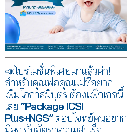
📣โปรโมชั่นพิเศษมาแล้วค่า!
สำหรับคุณพ่อคุณแม่ที่อยาก
เพิ่มโอกาสมีบุตร ต้องแพ็กเกจนี้
เลย
“Package ICSI
Plus+NGS”
ตอบโจทย์คนอยาก
มีลูก กับอัตราความสำเร็จ