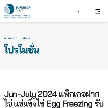
Skip
to
content
หน้าหลัก
โปรโมชั่น
โปรโมชั่น
Jun-July 2024 แพ็กเกจฝาก
ไข่ แช่แข็งไข่ Egg Freezing รับ