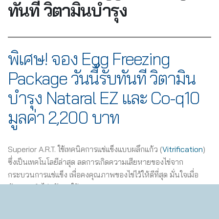
ทันที วิตามินบำรุง
พิเศษ! จอง Egg Freezing
Package วันนี้รับทันที วิตามิน
บำรุง Nataral EZ และ Co-q10
มูลค่า 2,200 บาท
Superior A.R.T. ใช้เทคนิคการแช่แข็งแบบผลึกแก้ว (
Vitrification
)
ซึ่งเป็นเทคโนโลยีล่าสุด ลดการเกิดความเสียหายของไข่จาก
กระบวนการแช่แข็ง เพื่อคงคุณภาพของไข่ไว้ให้ดีที่สุด มั่นใจเมื่อ
ต้องการนำไข่กลับมาใช้
🥚 Freedom Package พิเศษ