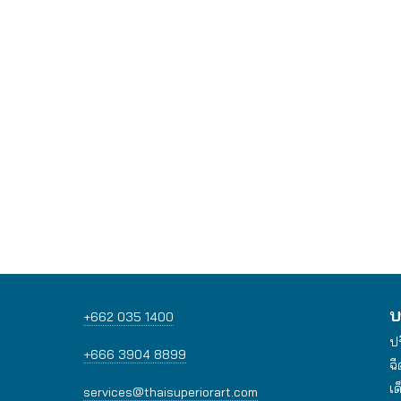
บ
+662 035 1400
ป
+666 3904 8899
ฉี
เด
services@thaisuperiorart.com