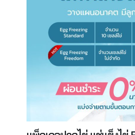
แพ็กเกจฝากไข่ แช่แข็งไข่