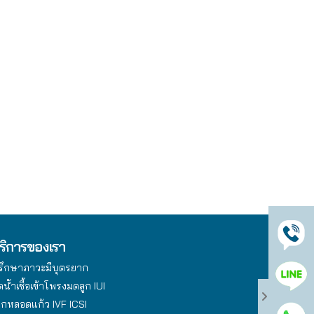
ริการของเรา
รึกษาภาวะมีบุตรยาก
ดน้ำเชื้อเข้าโพรงมดลูก IUI
็กหลอดแก้ว IVF ICSI