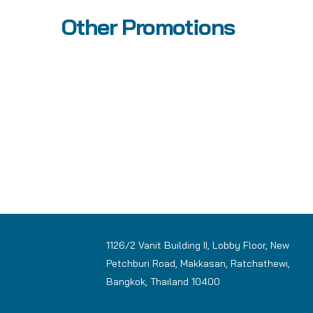
Other Promotions
1126/2 Vanit Building II, Lobby Floor, New
Petchburi Road, Makkasan, Ratchathewi,
Bangkok, Thailand 10400