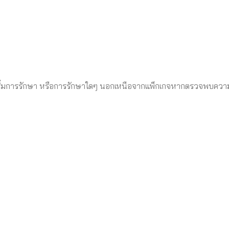
นเริ่มการรักษา หรือการรักษาใดๆ นอกเหนือจากแพ็กเกจหากตรวจพบควา