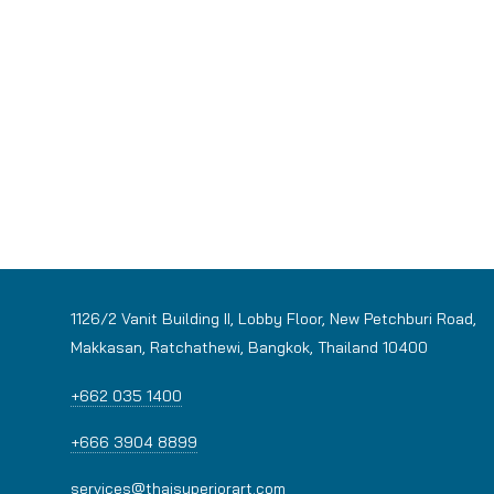
1126/2 Vanit Building II, Lobby Floor, New Petchburi Road,
Makkasan, Ratchathewi, Bangkok, Thailand 10400
+662 035 1400
+666 3904 8899
services@thaisuperiorart.com