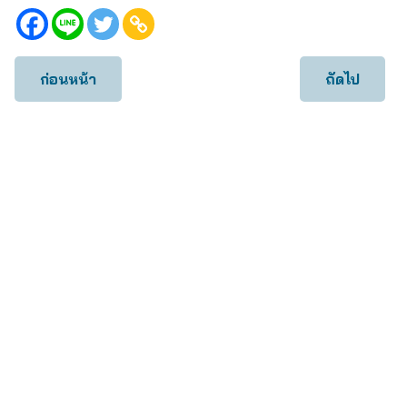
ก่อนหน้า
ถัดไป
เคสทั้งหมด
เคส IVF ICSI
เคส Egg Freezing
เคส Checkup
เคส IUI
เคสบริการอื่น