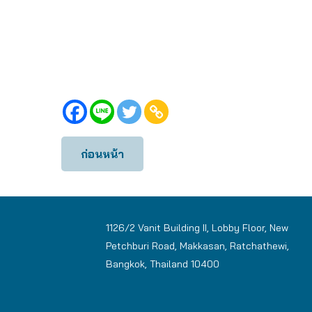
ก่อนหน้า
1126/2 Vanit Building II, Lobby Floor, New
Petchburi Road, Makkasan, Ratchathewi,
Bangkok, Thailand 10400