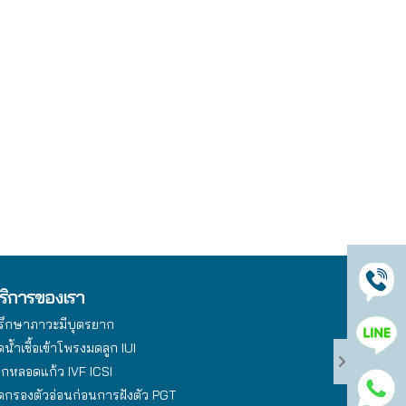
ริการของเรา
รึกษาภาวะมีบุตรยาก
ดน้ำเชื้อเข้าโพรงมดลูก IUI
็กหลอดแก้ว IVF ICSI
ัดกรองตัวอ่อนก่อนการฝังตัว PGT