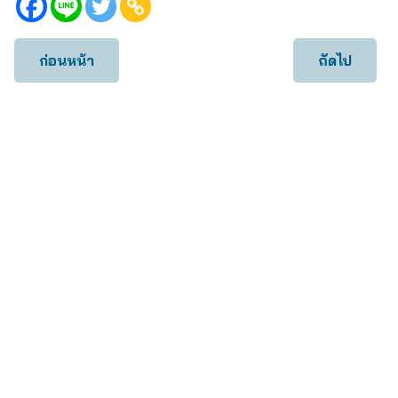
ก่อนหน้า
ถัดไป
เคสทั้งหมด
เคส IVF ICSI
เคส Egg Freezing
เคส Checkup
เคส IUI
เคสบริการอื่น