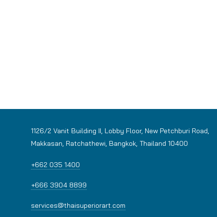
1126/2 Vanit Building II, Lobby Floor, New Petchburi Road,
Makkasan, Ratchathewi, Bangkok, Thailand 10400
+662 035 1400
+666 3904 8899
services@thaisuperiorart.com