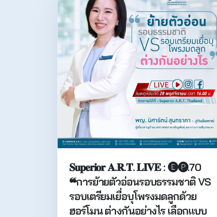
𝐒𝐮𝐩𝐞𝐫𝐢𝐨𝐫 𝐀.𝐑.𝐓. 𝐋𝐈𝐕𝐄 : 🅔🅟.70
❝การย้ายตัวอ่อนรอบธรรมชาติ VS
รอบเตรียมเยื่อบุโพรงมดลูกด้วย
ฮอร์โมน ต่างกันอย่างไร เลือกแบบ