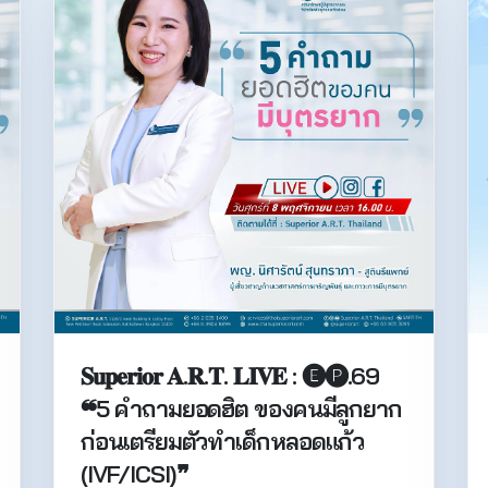
𝐒𝐮𝐩𝐞𝐫𝐢𝐨𝐫 𝐀.𝐑.𝐓. 𝐋𝐈𝐕𝐄 : 🅔🅟.69
❝5 คำถามยอดฮิต ของคนมีลูกยาก
ก่อนเตรียมตัวทำเด็กหลอดแก้ว
(IVF/ICSI)❞