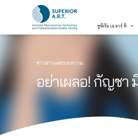
ซูพีเรีย เอ.อาร์.ที.
Skip
to
content
ข่าวสารและบทความ
อย่าเผลอ! กัญชา ม