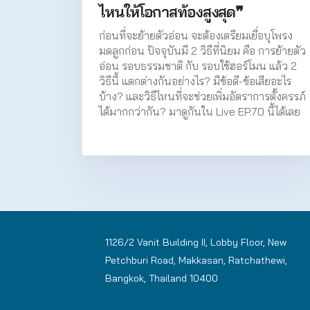
ไหนให้โอกาสท้องสูงสุด❞
ก่อนที่จะย้ายตัวอ่อน จะต้องเตรียมเยื่อบุโพรง
มดลูกก่อน ปัจจุบันมี 2 วิธีที่นิยม คือ การย้ายตัว
อ่อน รอบธรรมชาติ กับ รอบใช้ฮอร์โมน แล้ว 2
วิธีนี้ แตกต่างกันอย่างไร? มีข้อดี-ข้อเสียอะไร
บ้าง? และวิธีไหนที่จะช่วยเพิ่มอัตราการตั้งครรภ์
ได้มากกว่ากัน? มาดูกันใน Live EP.70 นี้ได้เลย
1126/2 Vanit Building II, Lobby Floor, New
Petchburi Road, Makkasan, Ratchathewi,
Bangkok, Thailand 10400