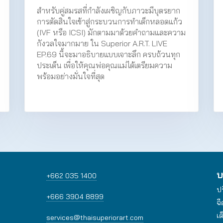
สำหรับคู่สมรสที่กำลังเผชิญกับภาวะมีบุตรยาก
การตัดสินใจเข้าสู่กระบวนการทำเด็กหลอดแก้ว
(IVF หรือ ICSI) มักตามมาด้วยคำถามและความ
กังวลใจมากมาย ใน Superior A.R.T. LIVE
EP.69 นี้จะมาอธิบายแบบเจาะลึก ครบถ้วนทุก
ประเด็น เพื่อให้คุณพ่อคุณแม่ได้เตรียมความ
พร้อมอย่างมั่นใจที่สุด
บ
+662 035 1400
ป
+666 3904 8899
ฉี
เด
services@thaisuperiorart.com