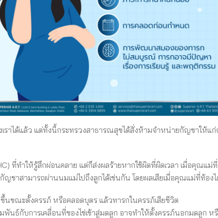
าได้แล้ว แต่ทั้งนี้กระทรวงสาธารณสุขได้สั่งห้ามจำหน่ายกัญชาให้แก่กลุ
 ที่ทำให้รู้สึกผ่อนคลาย แต่ก็ส่งผลร้ายหากใช้ผิดที่ผิดเวลา เมื่อคุณแม่
ชาสามารถผ่านนมแม่ไปถึงลูกได้เช่นกัน โดยผลเสียเมื่อคุณแม่ที่ท้องได้
ดขึ้นขณะตั้งครรภ์ หรือคลอดบุตร แล้วทารกในครรภ์เสียชีวิต
นธ์กับการเคลื่อนที่ของไข่เข้าสู่มดลูก อาจทำให้ตั้งครรภ์นอกมดลูก หรื