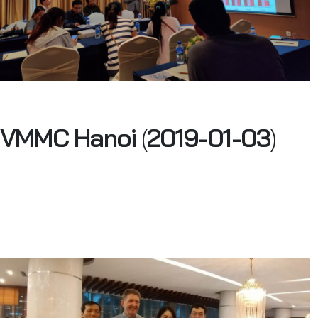
VMMC Hanoi
(
2019-01-03
)