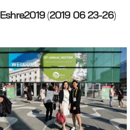
Eshre2019
(
2019 06 23-26
)