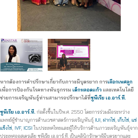
หากต้องการคำปรึกษาเกี่ยวกับภาวะมีบุตรยาก การ
เลือกเพศลูก
เพื่อการป้องกันโรคทางพันธุกรรม
เด็กหลอดแก้ว
และเทคโนโลยี
ช่วยการเจริญพันธุ์ท่านสามารถปรึกษาได้ที่
ซูพีเรีย เอ.อาร์.ที.
ซูพีเรีย เอ.อาร์.ที.
ก่อตั้งขึ้นในปีพ.ศ. 2550 โดยการร่วมมือระหว่าง
แพทย์ผู้ชำนาญการด้านเวชศาสตร์การเจริญพันธุ์
IUI
,
ฝากไข่
,
เก็บไข่
,
แช่
แข็งไข่
,
IVF
,
ICSI
ในประเทศไทยและผู้ให้บริการด้านภาวะเจริญพันธุ์จาก
ประเทศออสเตรเลีย ซูพีเรีย เอ.อาร์.ที. เป็นคลินิกรักษาผู้มีบุตรยากและ