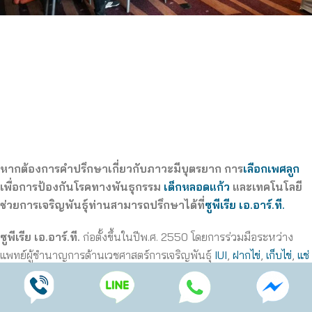
หากต้องการคำปรึกษาเกี่ยวกับภาวะมีบุตรยาก การ
เลือกเพศลูก
เพื่อการป้องกันโรคทางพันธุกรรม
เด็กหลอดแก้ว
และเทคโนโลยี
ช่วยการเจริญพันธุ์ท่านสามารถปรึกษาได้ที่
ซูพีเรีย เอ.อาร์.ที.
ซูพีเรีย เอ.อาร์.ที.
ก่อตั้งขึ้นในปีพ.ศ. 2550 โดยการร่วมมือระหว่าง
แพทย์ผู้ชำนาญการด้านเวชศาสตร์การเจริญพันธุ์
IUI
,
ฝากไข่
,
เก็บไข่
,
แช่
แข็งไข่
,
IVF
,
ICSI
ในประเทศไทยและผู้ให้บริการด้านภาวะเจริญพันธุ์จาก
ประเทศออสเตรเลีย ซูพีเรีย เอ.อาร์.ที. เป็นคลินิกรักษาผู้มีบุตรยากและ
วินิจฉัยพันธุกรรมตัวอ่อนที่เพียบพร้อมด้วยแพทย์เฉพาะทางที่มี