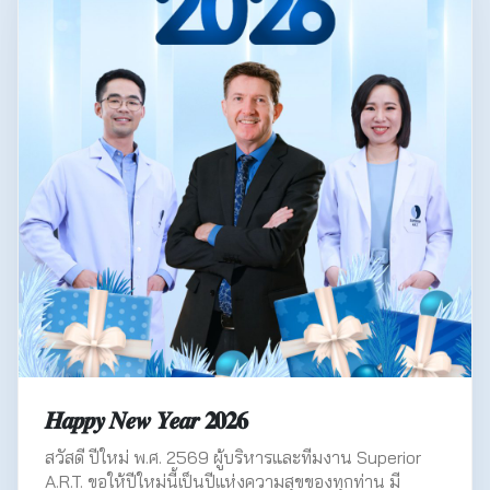
𝑯𝒂𝒑𝒑𝒚 𝑵𝒆𝒘 𝒀𝒆𝒂𝒓 𝟐𝟎𝟐𝟔
สวัสดี ปีใหม่ พ.ศ. 2569 ผู้บริหารและทีมงาน Superior
A.R.T. ขอให้ปีใหม่นี้เป็นปีแห่งความสุขของทุกท่าน มี