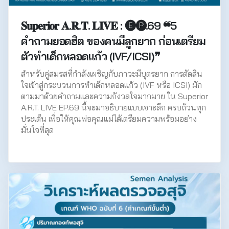
𝐒𝐮𝐩𝐞𝐫𝐢𝐨𝐫 𝐀.𝐑.𝐓. 𝐋𝐈𝐕𝐄 : 🅔🅟.69 ❝5
คำถามยอดฮิต ของคนมีลูกยาก ก่อนเตรียม
ตัวทำเด็กหลอดแก้ว (IVF/ICSI)❞
สำหรับคู่สมรสที่กำลังเผชิญกับภาวะมีบุตรยาก การตัดสิน
ใจเข้าสู่กระบวนการทำเด็กหลอดแก้ว (IVF หรือ ICSI) มัก
ตามมาด้วยคำถามและความกังวลใจมากมาย ใน Superior
A.R.T. LIVE EP.69 นี้จะมาอธิบายแบบเจาะลึก ครบถ้วนทุก
ประเด็น เพื่อให้คุณพ่อคุณแม่ได้เตรียมความพร้อมอย่าง
มั่นใจที่สุด