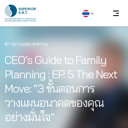
Skip
to
ข่าวสารและบทความ
content
CEO’s Guide to Family
Planning : EP. 5 The Next
Move: “3 ขั้นตอนการ
วางแผนอนาคตของคุณ
อย่างมั่นใจ”