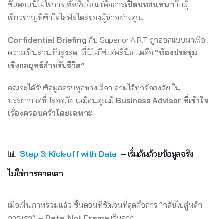
ขั้นตอนนี้ไม่ใช่การ
ตัดสินใจ
แต่คือการ
เปิดบทสนทนา
กับผู้
เชี่ยวชาญที่เข้าใจไลฟ์สไตล์ของผู้นำอย่างคุณ
Confidential Briefing
กับ Superior A.R.T. ถูกออกแบบมาเพื่อ
ความเป็นส่วนตัวสูงสุด ที่นี่ไม่ใช่แค่คลินิก แต่คือ
“ห้องประชุม
เชิงกลยุทธ์สำหรับชีวิต”
คุณจะได้รับข้อมูลครบทุกทางเลือก ถามได้ทุกข้อสงสัย ใน
บรรยากาศที่ปลอดภัย เหมือนคุณมี
Business Advisor ที่เข้าใจ
เรื่องครอบครัวโดยเฉพาะ
📊
Step 3: Kick-off with Data
– เริ่มต้นด้วยข้อมูลจริง
ไม่ใช่การคาดเดา
เมื่อเห็นภาพรวมแล้ว ขั้นตอนที่ชัดเจนที่สุดคือการ “กลับไปสู่หลัก
การแรก” —
Data, Not Drama
เริ่มจาก