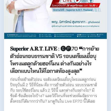
𝐒𝐮𝐩𝐞𝐫𝐢𝐨𝐫 𝐀.𝐑.𝐓. 𝐋𝐈𝐕𝐄 : 🅔🅟.70 ❝การย้าย
ตัวอ่อนรอบธรรมชาติ VS รอบเตรียมเยื่อบุ
โพรงมดลูกด้วยฮอร์โมน ต่างกันอย่างไร
เลือกแบบไหนให้โอกาสท้องสูงสุด❞
ก่อนที่จะย้ายตัวอ่อน จะต้องเตรียมเยื่อบุโพรงมดลูกก่อน
ปัจจุบันมี 2 วิธีที่นิยม คือ การย้ายตัวอ่อน รอบธรรมชาติ
กับ รอบใช้ฮอร์โมน แล้ว 2 วิธีนี้ แตกต่างกันอย่างไร? มี
ข้อดี-ข้อเสียอะไรบ้าง? และวิธีไหนที่จะช่วยเพิ่มอัตราการ
ตั้งครรภ์ได้มากกว่ากัน? มาดูกันใน Live EP.70 นี้ได้เลย