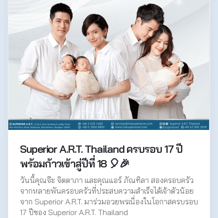
Superior A.R.T. Thailand ครบรอบ 17 ปี
พร้อมก้าวเข้าสู่ปีที่ 18 🎈🎉
วันนี้คุณจ๊ะ จิตตาภา และคุณแอร์ ภัณฑิลา สองครอบครัว
จากหลายพันครอบครัวที่ประสบความสำเร็จได้เจ้าตัวน้อย
จาก Superior A.R.T. มาร่วมอวยพรเนื่องในโอกาสครบรอบ
17 ปีของ Superior A.R.T. Thailand