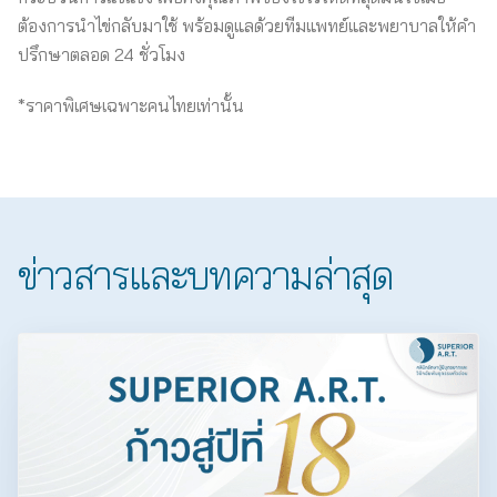
ต้องการนำไข่กลับมาใช้ พร้อมดูแลด้วยทีมแพทย์และพยาบาลให้คำ
ปรึกษาตลอด 24 ชั่วโมง
*ราคาพิเศษเฉพาะคนไทยเท่านั้น
ข่าวสารและบทความล่าสุด