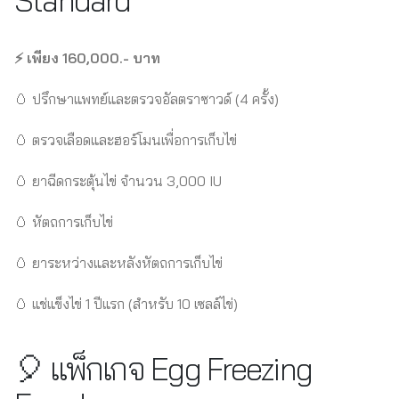
Standard
⚡️ เพียง 160,000.- บาท
🥚 ปรึกษาแพทย์และตรวจอัลตราซาวด์ (4 ครั้ง)
🥚 ตรวจเลือดและฮอร์โมนเพื่อการเก็บไข่
🥚 ยาฉีดกระตุ้นไข่ จำนวน 3,000 IU
🥚 หัตถการเก็บไข่
🥚 ยาระหว่างและหลังหัตถการเก็บไข่
🥚 แช่แข็งไข่ 1 ปีแรก (สำหรับ 10 เซลล์ไข่)
🎈 แพ็กเกจ Egg Freezing