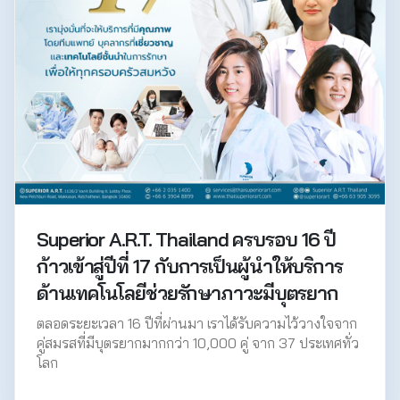
Superior A.R.T. Thailand ครบรอบ 16 ปี
ก้าวเข้าสู่ปีที่ 17 กับการเป็นผู้นำให้บริการ
ด้านเทคโนโลยีช่วยรักษาภาวะมีบุตรยาก
ตลอดระยะเวลา 16 ปีที่ผ่านมา เราได้รับความไว้วางใจจาก
คู่สมรสที่มีบุตรยากมากกว่า 10,000 คู่ จาก 37 ประเทศทั่ว
โลก