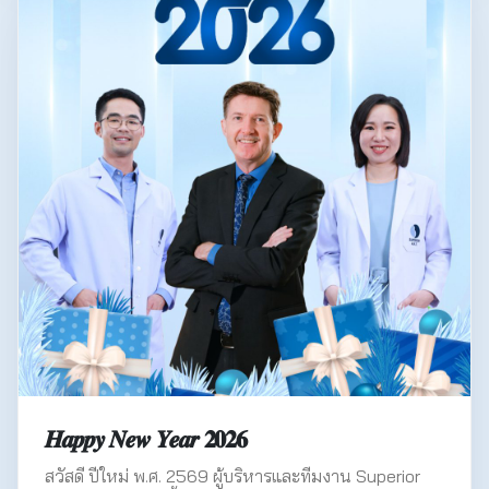
𝑯𝒂𝒑𝒑𝒚 𝑵𝒆𝒘 𝒀𝒆𝒂𝒓 𝟐𝟎𝟐𝟔
สวัสดี ปีใหม่ พ.ศ. 2569 ผู้บริหารและทีมงาน Superior