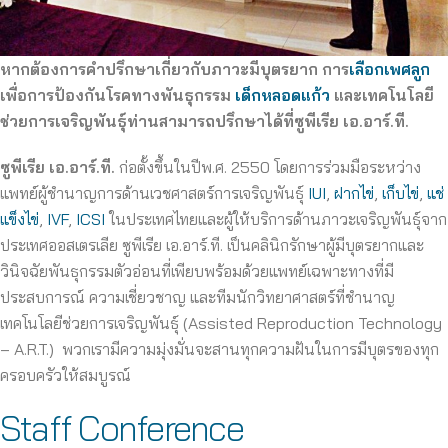
หากต้องการคำปรึกษาเกี่ยวกับภาวะมีบุตรยาก การ
เลือกเพศลูก
เพื่อการป้องกันโรคทางพันธุกรรม
เด็กหลอดแก้ว
และเทคโนโลยี
ช่วยการเจริญพันธุ์ท่านสามารถปรึกษาได้ที่ซูพีเรีย เอ.อาร์.ที.
ซูพีเรีย เอ.อาร์.ที.
ก่อตั้งขึ้นในปีพ.ศ. 2550 โดยการร่วมมือระหว่าง
แพทย์ผู้ชำนาญการด้านเวชศาสตร์การเจริญพันธุ์
IUI
,
ฝากไข่
,
เก็บไข่
,
แช่
แข็งไข่
,
IVF
,
ICSI
ในประเทศไทยและผู้ให้บริการด้านภาวะเจริญพันธุ์จาก
ประเทศออสเตรเลีย ซูพีเรีย เอ.อาร์.ที. เป็นคลินิกรักษาผู้มีบุตรยากและ
วินิจฉัยพันธุกรรมตัวอ่อนที่เพียบพร้อมด้วยแพทย์เฉพาะทางที่มี
ประสบการณ์ ความเชี่ยวชาญ และทีมนักวิทยาศาสตร์ที่ชำนาญ
เทคโนโลยีช่วยการเจริญพันธุ์ (Assisted Reproduction Technology
– A.R.T.) พวกเรามีความมุ่งมั่นจะสานทุกความฝันในการมีบุตรของทุก
ครอบครัวให้สมบูรณ์
Staff Conference