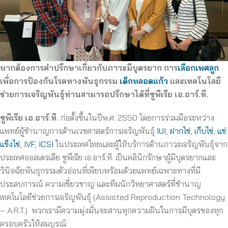
หากต้องการคำปรึกษาเกี่ยวกับภาวะมีบุตรยาก การ
เลือกเพศลูก
เพื่อการป้องกันโรคทางพันธุกรรม
เด็กหลอดแก้ว
และเทคโนโลยี
ช่วยการเจริญพันธุ์ท่านสามารถปรึกษาได้ที่ซูพีเรีย เอ.อาร์.ที.
ซูพีเรีย เอ.อาร์.ที.
ก่อตั้งขึ้นในปีพ.ศ. 2550 โดยการร่วมมือระหว่าง
แพทย์ผู้ชำนาญการด้านเวชศาสตร์การเจริญพันธุ์
IUI
,
ฝากไข่
,
เก็บไข่
,
แช่
แข็งไข่
,
IVF
,
ICSI
ในประเทศไทยและผู้ให้บริการด้านภาวะเจริญพันธุ์จาก
ประเทศออสเตรเลีย ซูพีเรีย เอ.อาร์.ที. เป็นคลินิกรักษาผู้มีบุตรยากและ
วินิจฉัยพันธุกรรมตัวอ่อนที่เพียบพร้อมด้วยแพทย์เฉพาะทางที่มี
ประสบการณ์ ความเชี่ยวชาญ และทีมนักวิทยาศาสตร์ที่ชำนาญ
เทคโนโลยีช่วยการเจริญพันธุ์ (Assisted Reproduction Technology
– A.R.T.) พวกเรามีความมุ่งมั่นจะสานทุกความฝันในการมีบุตรของทุก
ครอบครัวให้สมบูรณ์