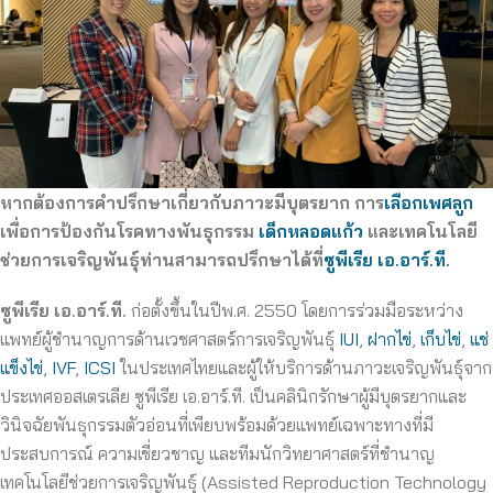
หากต้องการคำปรึกษาเกี่ยวกับภาวะมีบุตรยาก การ
เลือกเพศลูก
เพื่อการป้องกันโรคทางพันธุกรรม
เด็กหลอดแก้ว
และเทคโนโลยี
ช่วยการเจริญพันธุ์ท่านสามารถปรึกษาได้ที่
ซูพีเรีย เอ.อาร์.ที.
ซูพีเรีย เอ.อาร์.ที.
ก่อตั้งขึ้นในปีพ.ศ. 2550 โดยการร่วมมือระหว่าง
แพทย์ผู้ชำนาญการด้านเวชศาสตร์การเจริญพันธุ์
IUI
,
ฝากไข่
,
เก็บไข่
,
แช่
แข็งไข่
,
IVF
,
ICSI
ในประเทศไทยและผู้ให้บริการด้านภาวะเจริญพันธุ์จาก
ประเทศออสเตรเลีย ซูพีเรีย เอ.อาร์.ที. เป็นคลินิกรักษาผู้มีบุตรยากและ
วินิจฉัยพันธุกรรมตัวอ่อนที่เพียบพร้อมด้วยแพทย์เฉพาะทางที่มี
ประสบการณ์ ความเชี่ยวชาญ และทีมนักวิทยาศาสตร์ที่ชำนาญ
เทคโนโลยีช่วยการเจริญพันธุ์ (Assisted Reproduction Technology