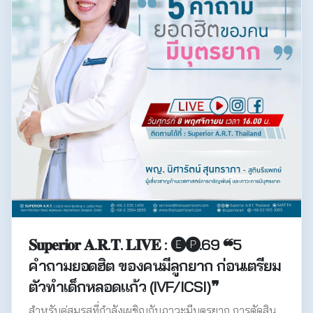
𝐒𝐮𝐩𝐞𝐫𝐢𝐨𝐫 𝐀.𝐑.𝐓. 𝐋𝐈𝐕𝐄 : 🅔🅟.69 ❝5
คำถามยอดฮิต ของคนมีลูกยาก ก่อนเตรียม
ตัวทำเด็กหลอดแก้ว (IVF/ICSI)❞
สำหรับคู่สมรสที่กำลังเผชิญกับภาวะมีบุตรยาก การตัดสิน