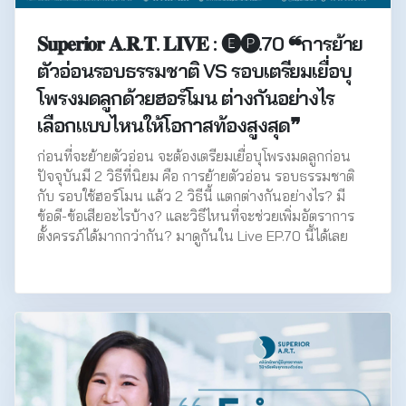
𝐒𝐮𝐩𝐞𝐫𝐢𝐨𝐫 𝐀.𝐑.𝐓. 𝐋𝐈𝐕𝐄 : 🅔🅟.70 ❝การย้าย
ตัวอ่อนรอบธรรมชาติ VS รอบเตรียมเยื่อบุ
โพรงมดลูกด้วยฮอร์โมน ต่างกันอย่างไร
เลือกแบบไหนให้โอกาสท้องสูงสุด❞
ก่อนที่จะย้ายตัวอ่อน จะต้องเตรียมเยื่อบุโพรงมดลูกก่อน
ปัจจุบันมี 2 วิธีที่นิยม คือ การย้ายตัวอ่อน รอบธรรมชาติ
กับ รอบใช้ฮอร์โมน แล้ว 2 วิธีนี้ แตกต่างกันอย่างไร? มี
ข้อดี-ข้อเสียอะไรบ้าง? และวิธีไหนที่จะช่วยเพิ่มอัตราการ
ตั้งครรภ์ได้มากกว่ากัน? มาดูกันใน Live EP.70 นี้ได้เลย