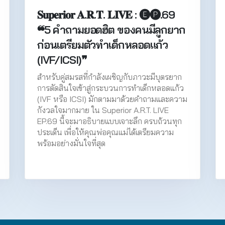
𝐒𝐮𝐩𝐞𝐫𝐢𝐨𝐫 𝐀.𝐑.𝐓. 𝐋𝐈𝐕𝐄 : 🅔🅟.69
❝5 คำถามยอดฮิต ของคนมีลูกยาก
ก่อนเตรียมตัวทำเด็กหลอดแก้ว
(IVF/ICSI)❞
สำหรับคู่สมรสที่กำลังเผชิญกับภาวะมีบุตรยาก
การตัดสินใจเข้าสู่กระบวนการทำเด็กหลอดแก้ว
(IVF หรือ ICSI) มักตามมาด้วยคำถามและความ
กังวลใจมากมาย ใน Superior A.R.T. LIVE
EP.69 นี้จะมาอธิบายแบบเจาะลึก ครบถ้วนทุก
ประเด็น เพื่อให้คุณพ่อคุณแม่ได้เตรียมความ
พร้อมอย่างมั่นใจที่สุด