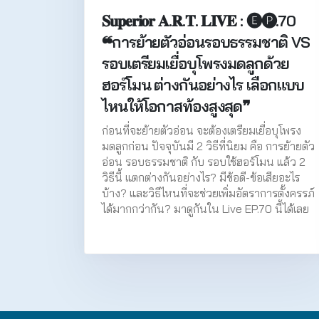
𝐒𝐮𝐩𝐞𝐫𝐢𝐨𝐫 𝐀.𝐑.𝐓. 𝐋𝐈𝐕𝐄 : 🅔🅟.70
❝การย้ายตัวอ่อนรอบธรรมชาติ VS
รอบเตรียมเยื่อบุโพรงมดลูกด้วย
ฮอร์โมน ต่างกันอย่างไร เลือกแบบ
ไหนให้โอกาสท้องสูงสุด❞
ก่อนที่จะย้ายตัวอ่อน จะต้องเตรียมเยื่อบุโพรง
มดลูกก่อน ปัจจุบันมี 2 วิธีที่นิยม คือ การย้ายตัว
อ่อน รอบธรรมชาติ กับ รอบใช้ฮอร์โมน แล้ว 2
วิธีนี้ แตกต่างกันอย่างไร? มีข้อดี-ข้อเสียอะไร
บ้าง? และวิธีไหนที่จะช่วยเพิ่มอัตราการตั้งครรภ์
ได้มากกว่ากัน? มาดูกันใน Live EP.70 นี้ได้เลย