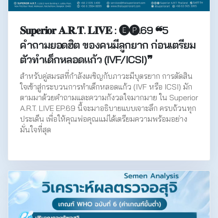
𝐒𝐮𝐩𝐞𝐫𝐢𝐨𝐫 𝐀.𝐑.𝐓. 𝐋𝐈𝐕𝐄 : 🅔🅟.69 ❝5
คำถามยอดฮิต ของคนมีลูกยาก ก่อนเตรียม
ตัวทำเด็กหลอดแก้ว (IVF/ICSI)❞
สำหรับคู่สมรสที่กำลังเผชิญกับภาวะมีบุตรยาก การตัดสิน
ใจเข้าสู่กระบวนการทำเด็กหลอดแก้ว (IVF หรือ ICSI) มัก
ตามมาด้วยคำถามและความกังวลใจมากมาย ใน Superior
A.R.T. LIVE EP.69 นี้จะมาอธิบายแบบเจาะลึก ครบถ้วนทุก
ประเด็น เพื่อให้คุณพ่อคุณแม่ได้เตรียมความพร้อมอย่าง
มั่นใจที่สุด