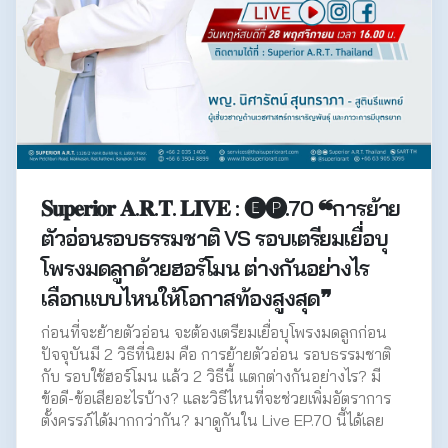
𝐒𝐮𝐩𝐞𝐫𝐢𝐨𝐫 𝐀.𝐑.𝐓. 𝐋𝐈𝐕𝐄 : 🅔🅟.70 ❝การย้าย
ตัวอ่อนรอบธรรมชาติ VS รอบเตรียมเยื่อบุ
โพรงมดลูกด้วยฮอร์โมน ต่างกันอย่างไร
เลือกแบบไหนให้โอกาสท้องสูงสุด❞
ก่อนที่จะย้ายตัวอ่อน จะต้องเตรียมเยื่อบุโพรงมดลูกก่อน
ปัจจุบันมี 2 วิธีที่นิยม คือ การย้ายตัวอ่อน รอบธรรมชาติ
กับ รอบใช้ฮอร์โมน แล้ว 2 วิธีนี้ แตกต่างกันอย่างไร? มี
ข้อดี-ข้อเสียอะไรบ้าง? และวิธีไหนที่จะช่วยเพิ่มอัตราการ
ตั้งครรภ์ได้มากกว่ากัน? มาดูกันใน Live EP.70 นี้ได้เลย