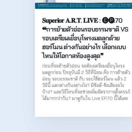
𝐒𝐮𝐩𝐞𝐫𝐢𝐨𝐫 𝐀.𝐑.𝐓. 𝐋𝐈𝐕𝐄 : 🅔🅟.70
❝การย้ายตัวอ่อนรอบธรรมชาติ VS
รอบเตรียมเยื่อบุโพรงมดลูกด้วย
ฮอร์โมน ต่างกันอย่างไร เลือกแบบ
ไหนให้โอกาสท้องสูงสุด❞
ก่อนที่จะย้ายตัวอ่อน จะต้องเตรียมเยื่อบุโพรง
มดลูกก่อน ปัจจุบันมี 2 วิธีที่นิยม คือ การย้ายตัว
อ่อน รอบธรรมชาติ กับ รอบใช้ฮอร์โมน แล้ว 2
วิธีนี้ แตกต่างกันอย่างไร? มีข้อดี-ข้อเสียอะไร
บ้าง? และวิธีไหนที่จะช่วยเพิ่มอัตราการตั้งครรภ์
ได้มากกว่ากัน? มาดูกันใน Live EP.70 นี้ได้เลย