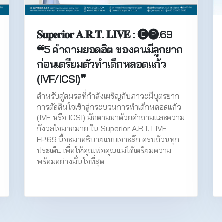
𝐒𝐮𝐩𝐞𝐫𝐢𝐨𝐫 𝐀.𝐑.𝐓. 𝐋𝐈𝐕𝐄 : 🅔🅟.69
❝5 คำถามยอดฮิต ของคนมีลูกยาก
ก่อนเตรียมตัวทำเด็กหลอดแก้ว
(IVF/ICSI)❞
สำหรับคู่สมรสที่กำลังเผชิญกับภาวะมีบุตรยาก
การตัดสินใจเข้าสู่กระบวนการทำเด็กหลอดแก้ว
(IVF หรือ ICSI) มักตามมาด้วยคำถามและความ
กังวลใจมากมาย ใน Superior A.R.T. LIVE
EP.69 นี้จะมาอธิบายแบบเจาะลึก ครบถ้วนทุก
ประเด็น เพื่อให้คุณพ่อคุณแม่ได้เตรียมความ
พร้อมอย่างมั่นใจที่สุด