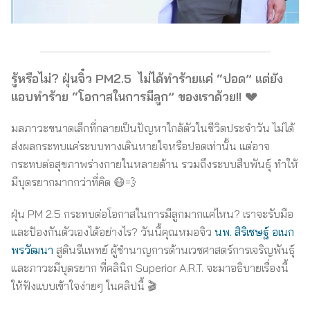
รู้หรือไม่? ฝุ่นจิ๋ว PM2.5 ไม่ได้ทำร้ายแค่ “ปอด” แต่ยัง
แอบทำร้าย “โอกาสในการมีลูก” ของเราด้วย!! 💔
มลภาวะขนาดเล็กที่กลายเป็นปัญหาใกล้ตัวในชีวิตประจำวัน ไม่ได้
ส่งผลกระทบแค่ระบบทางเดินหายใจหรือปอดเท่านั้น แต่อาจ
กระทบต่อสุขภาพร่างกายในหลายด้าน รวมถึงระบบสืบพันธุ์ ทำให้
มีบุตรยากมากกว่าที่คิด 😷💨
ฝุ่น PM 2.5 กระทบต่อโอกาสในการมีลูกมากแค่ไหน? เราจะรับมือ
และป้องกันตัวเองได้อย่างไร? วันนี้คุณหมอจิว
นพ. สิริเชษฐ์ อเนก
พรวัฒนา
สูตินรีแพทย์ ผู้ชำนาญการด้านเวชศาสตร์การเจริญพันธุ์
และภาวะมีบุตรยาก ที่คลินิก Superior A.R.T. จะมาอธิบายเรื่องนี้
ให้ฟังแบบเข้าใจง่ายๆ ในคลิปนี้ 🎬