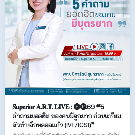
𝐒𝐮𝐩𝐞𝐫𝐢𝐨𝐫 𝐀.𝐑.𝐓. 𝐋𝐈𝐕𝐄 : 🅔🅟.69 ❝5
คำถามยอดฮิต ของคนมีลูกยาก ก่อนเตรียม
ตัวทำเด็กหลอดแก้ว (IVF/ICSI)❞
สำหรับคู่สมรสที่กำลังเผชิญกับภาวะมีบุตรยาก การตัดสิน