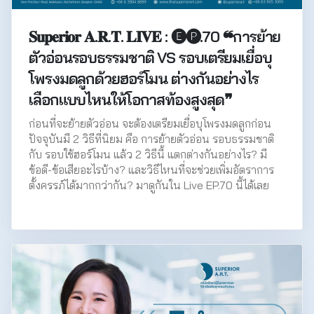
𝐒𝐮𝐩𝐞𝐫𝐢𝐨𝐫 𝐀.𝐑.𝐓. 𝐋𝐈𝐕𝐄 : 🅔🅟.70 ❝การย้าย
ตัวอ่อนรอบธรรมชาติ VS รอบเตรียมเยื่อบุ
โพรงมดลูกด้วยฮอร์โมน ต่างกันอย่างไร
เลือกแบบไหนให้โอกาสท้องสูงสุด❞
ก่อนที่จะย้ายตัวอ่อน จะต้องเตรียมเยื่อบุโพรงมดลูกก่อน
ปัจจุบันมี 2 วิธีที่นิยม คือ การย้ายตัวอ่อน รอบธรรมชาติ
กับ รอบใช้ฮอร์โมน แล้ว 2 วิธีนี้ แตกต่างกันอย่างไร? มี
ข้อดี-ข้อเสียอะไรบ้าง? และวิธีไหนที่จะช่วยเพิ่มอัตราการ
ตั้งครรภ์ได้มากกว่ากัน? มาดูกันใน Live EP.70 นี้ได้เลย