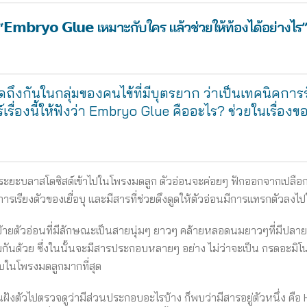
“𝗘𝗺𝗯𝗿𝘆𝗼 𝗚𝗹𝘂𝗲 เหมาะกับใคร แล้วช่วยให้ท้องได้อย่างไร
ูดถึงกันในกลุ่มของคนไข้ที่มีบุตรยาก ว่าเป็นเทคนิคการ
์เรื่องนี้ให้ฟังว่า Embryo Glue คืออะไร? ช่วยในเรื่อง
อ่อนระยะบลาสโตซิสต์เข้าไปในโพรงมดลูก ตัวอ่อนจะค่อยๆ ฟักออกจากเปลือ
การเรียงตัวของเยื่อบุ และมีสารที่ช่วยดึงดูดให้ตัวอ่อนมีการแทรกตัวลงไปในช
ย้ายตัวอ่อนที่มีลักษณะเป็นสายนุ่มๆ ยาวๆ คล้ายหลอดนมยาวๆที่มีปลายน
พร้อมกันด้วย ซึ่งในนั้นจะมีสารประกอบหลายๆ อย่าง ไม่ว่าจะเป็น กรดอะมิโน
ับในโพรงมดลูกมากที่สุด
อ่อนฝังตัวไปตรวจดูว่ามีส่วนประกอบอะไรบ้าง ก็พบว่ามีสารอยู่ตัวหนึ่ง ค