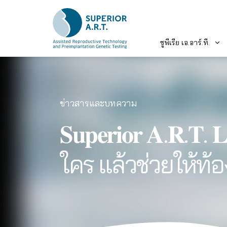
ซูพีเรีย เอ.อาร์.ที.
Skip
to
content
ข่าวสารและบทความ
𝐒𝐮𝐩𝐞𝐫𝐢𝐨𝐫 𝐀.𝐑.
ใคร แล้วช่วยให้ท้อ