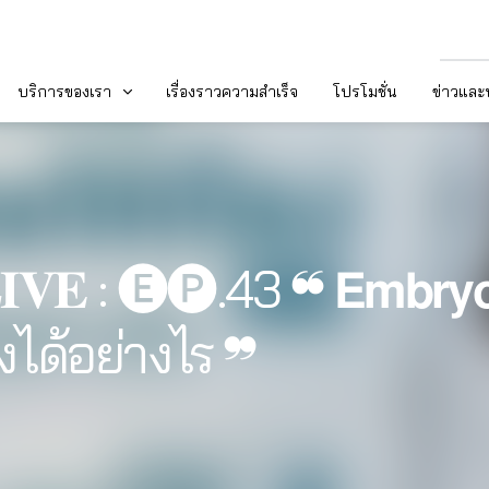
บริการของเรา
เรื่องราวความสำเร็จ
โปรโมชั่น
ข่าวแล
. 𝐋𝐈𝐕𝐄 : 🅔🅟.43 ❝ 𝗘𝗺𝗯𝗿
งได้อย่างไร ❞