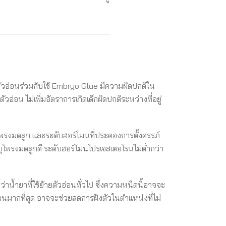
ยตัวอ่อนร่วมกับใช้ Embryo Glue มีความผิดปกติใน
อ่อน ไม่เพิ่มอัตราการเกิดเด็กผิดปกติระหว่างที่อยู่
โพรงมดลูก และระดับฮอร์โมนที่ประคองการตั้งครรภ์
ุโพรงมดลูกดี ระดับฮอร์โมนโปรเจสเตอโรนไม่ต่ำกว่า
้ำยาที่ใช้ย้ายตัวอ่อนทั่วไป ซึ่งความหนืดนี้อาจจะ
่อนมากที่สุด อาจจะช่วยลดการฝังตัวในตำแหน่งที่ไม่