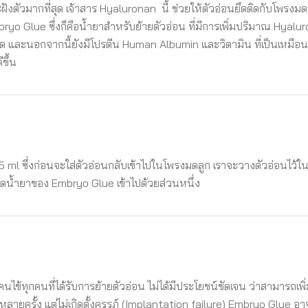
งตัวมากที่สุด เจ้าสาร Hyaluronan นี้ ช่วยให้ตัวอ่อนยึดติดกับโพรงมดลูก
yo Glue ซึ่งก็คือน้ำยาสำหรับย้ายตัวอ่อน ที่มีการเพิ่มปริมาณ Hyaluron
่สุด และนอกจากนี้ยังมีโปรตีน Human Albumin และวิตามิน ที่เป็นเหมื
ขึ้น
l ซึ่งก่อนจะใส่ตัวอ่อนกลับเข้าไปในโพรงมดลูก เราจะวางตัวอ่อนไว้ใ
ดูดน้ำยาของ Embryo Glue เข้าไปด้วยส่วนหนึ่ง
้ทุกคนที่ได้รับการย้ายตัวอ่อน ไม่ได้มีประโยชน์ชัดเจน ว่าสามารถเพิ
พดีหลายครั้ง แต่ไม่เกิดตั้งครรภ์ (Implantation failure) Embryo Glue 