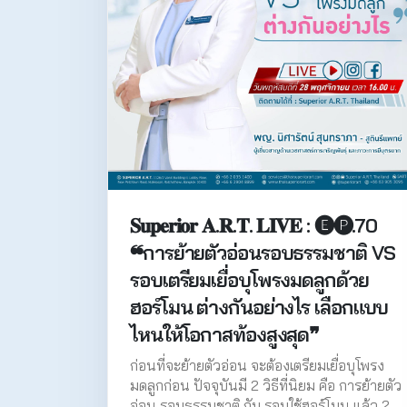
𝐒𝐮𝐩𝐞𝐫𝐢𝐨𝐫 𝐀.𝐑.𝐓. 𝐋𝐈𝐕𝐄 : 🅔🅟.70
❝การย้ายตัวอ่อนรอบธรรมชาติ VS
รอบเตรียมเยื่อบุโพรงมดลูกด้วย
ฮอร์โมน ต่างกันอย่างไร เลือกแบบ
ไหนให้โอกาสท้องสูงสุด❞
ก่อนที่จะย้ายตัวอ่อน จะต้องเตรียมเยื่อบุโพรง
มดลูกก่อน ปัจจุบันมี 2 วิธีที่นิยม คือ การย้ายตัว
อ่อน รอบธรรมชาติ กับ รอบใช้ฮอร์โมน แล้ว 2