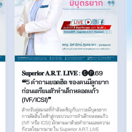
𝐒𝐮𝐩𝐞𝐫𝐢𝐨𝐫 𝐀.𝐑.𝐓. 𝐋𝐈𝐕𝐄 : 🅔🅟.69
❝5 คำถามยอดฮิต ของคนมีลูกยาก
ก่อนเตรียมตัวทำเด็กหลอดแก้ว
(IVF/ICSI)❞
สำหรับคู่สมรสที่กำลังเผชิญกับภาวะมีบุตรยาก
การตัดสินใจเข้าสู่กระบวนการทำเด็กหลอดแก้ว
(IVF หรือ ICSI) มักตามมาด้วยคำถามและความ
กังวลใจมากมาย ใน Superior A.R.T. LIVE