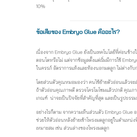
10%
ข้อเสียของ Embryo Glue คืออะไร?
เนื่องจาก Embryo Glue ยังเป็นเทคโนโลยีที่ค่อนข้า
ตอนโตหรือไม่ แต่จากข้อมูลตั้งแต่เริ่มมีการใช้ Embry
ในครรภ์ อัตราการแท้งและท้องนอกมดลูก ไม่ต่างกับการใ
โดยส่วนตัวคุณหมอมองว่า คนไข้ย้ายตัวอ่อนแล้วจะสำ
ถ้าตัวอ่อนคุณภาพดี ตรวจโครโมโซมแล้วปกติ คุณภาพข
เกณฑ์ น่าจะเป็นปัจจัยที่สำคัญที่สุด และเป็นรูปธร
อย่างไรก็ตาม จากความเห็นส่วนตัว Embryo Glue อาจจ
ช่วยให้ตัวอ่อนหลังย้ายเข้าโพรงมดลูกอยู่ในตำแหน่งท
เหมาะสม เช่น ส่วนล่างของโพรงมดลูก