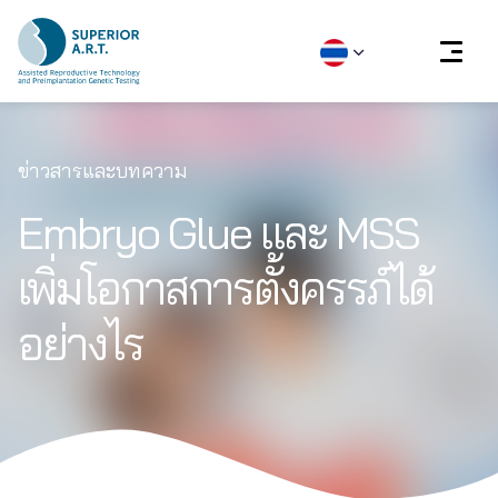
Skip
to
ข่าวสารและบทความ
content
Embryo Glue และ MSS
เพิ่มโอกาสการตั้งครรภ์ได้
อย่างไร