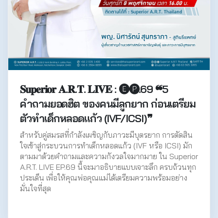
𝐒𝐮𝐩𝐞𝐫𝐢𝐨𝐫 𝐀.𝐑.𝐓. 𝐋𝐈𝐕𝐄 : 🅔🅟.69 ❝5
คำถามยอดฮิต ของคนมีลูกยาก ก่อนเตรียม
ตัวทำเด็กหลอดแก้ว (IVF/ICSI)❞
สำหรับคู่สมรสที่กำลังเผชิญกับภาวะมีบุตรยาก การตัดสิน
ใจเข้าสู่กระบวนการทำเด็กหลอดแก้ว (IVF หรือ ICSI) มัก
ตามมาด้วยคำถามและความกังวลใจมากมาย ใน Superior
A.R.T. LIVE EP.69 นี้จะมาอธิบายแบบเจาะลึก ครบถ้วนทุก
ประเด็น เพื่อให้คุณพ่อคุณแม่ได้เตรียมความพร้อมอย่าง
มั่นใจที่สุด