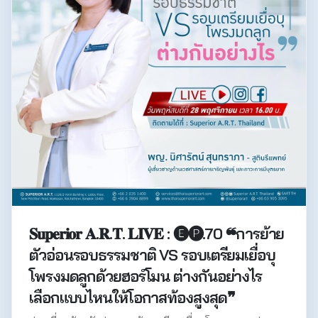
𝐒𝐮𝐩𝐞𝐫𝐢𝐨𝐫 𝐀.𝐑.𝐓. 𝐋𝐈𝐕𝐄 : 🅔🅟.70 ❝การย้าย
ตัวอ่อนรอบธรรมชาติ VS รอบเตรียมเยื่อบุ
โพรงมดลูกด้วยฮอร์โมน ต่างกันอย่างไร
เลือกแบบไหนให้โอกาสท้องสูงสุด❞