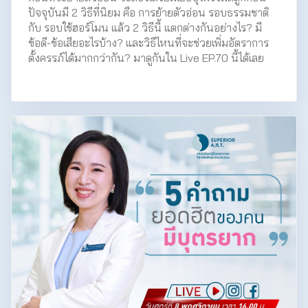
ปัจจุบันมี 2 วิธีที่นิยม คือ การย้ายตัวอ่อน รอบธรรมชาติ
กับ รอบใช้ฮอร์โมน แล้ว 2 วิธีนี้ แตกต่างกันอย่างไร? มี
ข้อดี-ข้อเสียอะไรบ้าง? และวิธีไหนที่จะช่วยเพิ่มอัตราการ
ตั้งครรภ์ได้มากกว่ากัน? มาดูกันใน Live EP.70 นี้ได้เลย