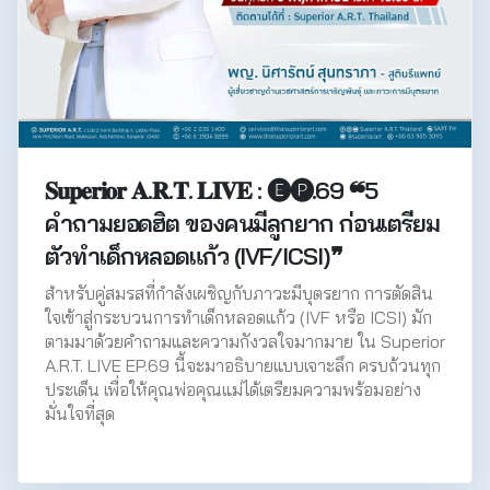
𝐒𝐮𝐩𝐞𝐫𝐢𝐨𝐫 𝐀.𝐑.𝐓. 𝐋𝐈𝐕𝐄 : 🅔🅟.69 ❝5
คำถามยอดฮิต ของคนมีลูกยาก ก่อนเตรียม
ตัวทำเด็กหลอดแก้ว (IVF/ICSI)❞
สำหรับคู่สมรสที่กำลังเผชิญกับภาวะมีบุตรยาก การตัดสิน
ใจเข้าสู่กระบวนการทำเด็กหลอดแก้ว (IVF หรือ ICSI) มัก
ตามมาด้วยคำถามและความกังวลใจมากมาย ใน Superior
A.R.T. LIVE EP.69 นี้จะมาอธิบายแบบเจาะลึก ครบถ้วนทุก
ประเด็น เพื่อให้คุณพ่อคุณแม่ได้เตรียมความพร้อมอย่าง
มั่นใจที่สุด