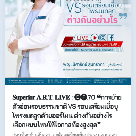
𝐒𝐮𝐩𝐞𝐫𝐢𝐨𝐫 𝐀.𝐑.𝐓. 𝐋𝐈𝐕𝐄 : 🅔🅟.70 ❝การย้าย
ตัวอ่อนรอบธรรมชาติ VS รอบเตรียมเยื่อบุ
โพรงมดลูกด้วยฮอร์โมน ต่างกันอย่างไร
เลือกแบบไหนให้โอกาสท้องสูงสุด❞
ก่อนที่จะย้ายตัวอ่อน จะต้องเตรียมเยื่อบุโพรงมดลูกก่อน