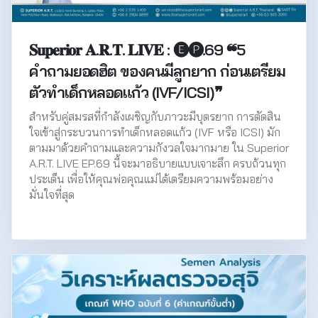
𝐒𝐮𝐩𝐞𝐫𝐢𝐨𝐫 𝐀.𝐑.𝐓. 𝐋𝐈𝐕𝐄 : 🅔🅟.69 ❝5
คำถามยอดฮิต ของคนมีลูกยาก ก่อนเตรียม
ตัวทำเด็กหลอดแก้ว (IVF/ICSI)❞
สำหรับคู่สมรสที่กำลังเผชิญกับภาวะมีบุตรยาก การตัดสิน
ใจเข้าสู่กระบวนการทำเด็กหลอดแก้ว (IVF หรือ ICSI) มัก
ตามมาด้วยคำถามและความกังวลใจมากมาย ใน Superior
A.R.T. LIVE EP.69 นี้จะมาอธิบายแบบเจาะลึก ครบถ้วนทุก
ประเด็น เพื่อให้คุณพ่อคุณแม่ได้เตรียมความพร้อมอย่าง
มั่นใจที่สุด