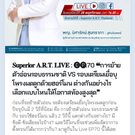
𝐒𝐮𝐩𝐞𝐫𝐢𝐨𝐫 𝐀.𝐑.𝐓. 𝐋𝐈𝐕𝐄 : 🅔🅟.70 ❝การย้าย
ตัวอ่อนรอบธรรมชาติ VS รอบเตรียมเยื่อบุ
โพรงมดลูกด้วยฮอร์โมน ต่างกันอย่างไร
เลือกแบบไหนให้โอกาสท้องสูงสุด❞
ก่อนที่จะย้ายตัวอ่อน จะต้องเตรียมเยื่อบุโพรงมดลูกก่อน
ปัจจุบันมี 2 วิธีที่นิยม คือ การย้ายตัวอ่อน รอบธรรมชาติ
กับ รอบใช้ฮอร์โมน แล้ว 2 วิธีนี้ แตกต่างกันอย่างไร? มี
ข้อดี-ข้อเสียอะไรบ้าง? และวิธีไหนที่จะช่วยเพิ่มอัตราการ
ตั้งครรภ์ได้มากกว่ากัน? มาดูกันใน Live EP.70 นี้ได้เลย