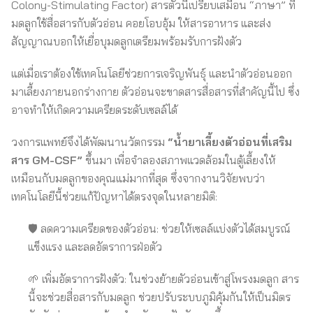
Colony-Stimulating Factor) สารตัวนี้เปรียบเสมือน “ภาษา” ที่
มดลูกใช้สื่อสารกับตัวอ่อน คอยโอบอุ้ม ให้สารอาหาร และส่ง
สัญญาณบอกให้เยื่อบุมดลูกเตรียมพร้อมรับการฝังตัว
แต่เมื่อเราต้องใช้เทคโนโลยีช่วยการเจริญพันธุ์ และนำตัวอ่อนออก
มาเลี้ยงภายนอกร่างกาย ตัวอ่อนจะขาดสารสื่อสารที่สำคัญนี้ไป ซึ่ง
อาจทำให้เกิดความเครียดระดับเซลล์ได้
วงการแพทย์จึงได้พัฒนานวัตกรรม
“น้ำยาเลี้ยงตัวอ่อนที่เสริม
สาร GM-CSF”
ขึ้นมา เพื่อจำลองสภาพแวดล้อมในตู้เลี้ยงให้
เหมือนกับมดลูกของคุณแม่มากที่สุด ซึ่งจากงานวิจัยพบว่า
เทคโนโลยีนี้ช่วยแก้ปัญหาได้ตรงจุดในหลายมิติ:
🛡️ ลดความเครียดของตัวอ่อน: ช่วยให้เซลล์แบ่งตัวได้สมบูรณ์
แข็งแรง และลดอัตราการฝ่อตัว
🌱 เพิ่มอัตราการฝังตัว: ในช่วงย้ายตัวอ่อนเข้าสู่โพรงมดลูก สาร
นี้จะช่วยสื่อสารกับมดลูก ช่วยปรับระบบภูมิคุ้มกันให้เป็นมิตร