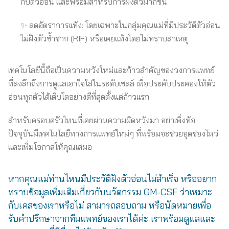
กับตัวอ่อน และพร้อมสำหรับการฝังตัวมากขึ้น
✨ ลดอัตราการแท้ง: โดยเฉพาะในกลุ่มคุณแม่ที่มีประวัติตัวอ่อน
ไม่ฝังตัวซ้ำซาก (RIF) หรือเคยแท้งโดยไม่ทราบสาเหตุ
เทคโนโลยีนี้ถือเป็นความหวังใหม่และก้าวสำคัญของวงการแพทย์
ที่ลงลึกถึงการดูแลเอาใจใส่ในระดับเซลล์ เพื่อประคับประคองให้ตัว
อ่อนทุกตัวได้เติบโตอย่างดีที่สุดตั้งแต่ก้าวแรก
สำหรับครอบครัวไหนที่เคยผ่านความผิดหวังมา อย่าเพิ่งท้อ
ปัจจุบันมีเทคโนโลยีทางการแพทย์ใหม่ๆ ที่พร้อมจะช่วยอุดช่องโหว่
และเพิ่มโอกาสให้คุณเสมอ
หากคุณแม่ท่านไหนมีประวัติฝังตัวอ่อนไม่สำเร็จ หรืออยาก
ทราบข้อมูลเพิ่มเติมเกี่ยวกับนวัตกรรม GM-CSF ว่าเหมาะ
กับเคสของเราหรือไม่ สามารถสอบถาม หรือนัดหมายเพื่อ
รับคำปรึกษาจากทีมแพทย์ของเราได้ค่ะ เราพร้อมดูแลและ