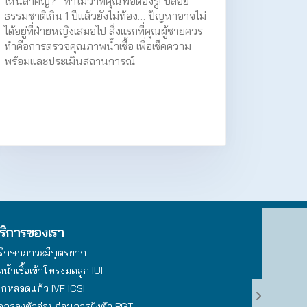
ไหนสำคัญ?” ทำไมว่าที่คุณพ่อต้องรู้! ปล่อย
ธรรมชาติเกิน 1 ปีแล้วยังไม่ท้อง… ปัญหาอาจไม่
ได้อยู่ที่ฝ่ายหญิงเสมอไป สิ่งแรกที่คุณผู้ชายควร
ทำคือการตรวจคุณภาพน้ำเชื้อ เพื่อเช็คความ
พร้อมและประเมินสถานการณ์
ริการของเรา
รึกษาภาวะมีบุตรยาก
ดน้ำเชื้อเข้าโพรงมดลูก IUI
็กหลอดแก้ว IVF ICSI
ัดกรองตัวอ่อนก่อนการฝังตัว PGT