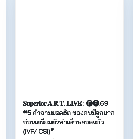
𝐒𝐮𝐩𝐞𝐫𝐢𝐨𝐫 𝐀.𝐑.𝐓. 𝐋𝐈𝐕𝐄 : 🅔🅟.69
❝5 คำถามยอดฮิต ของคนมีลูกยาก
ก่อนเตรียมตัวทำเด็กหลอดแก้ว
(IVF/ICSI)❞