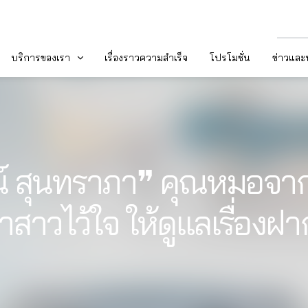
บริการของเรา
เรื่องราวความสำเร็จ
โปรโมชั่น
ข่าวแล
์ สุนทราภา❞ คุณหมอจาก 
าสาวไว้ใจ ให้ดูแลเรื่องฝา