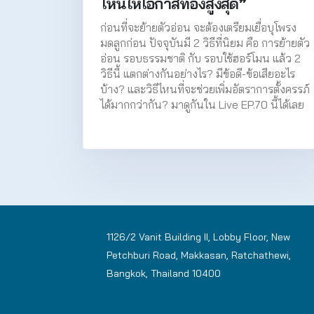
ไหนให้โอกาสท้องสูงสุด❞
ก่อนที่จะย้ายตัวอ่อน จะต้องเตรียมเยื่อบุโพรง
มดลูกก่อน ปัจจุบันมี 2 วิธีที่นิยม คือ การย้ายตัว
อ่อน รอบธรรมชาติ กับ รอบใช้ฮอร์โมน แล้ว 2
วิธีนี้ แตกต่างกันอย่างไร? มีข้อดี-ข้อเสียอะไร
บ้าง? และวิธีไหนที่จะช่วยเพิ่มอัตราการตั้งครรภ์
ได้มากกว่ากัน? มาดูกันใน Live EP.70 นี้ได้เลย
1126/2 Vanit Building II, Lobby Floor, New
Petchburi Road, Makkasan, Ratchathewi,
Bangkok, Thailand 10400