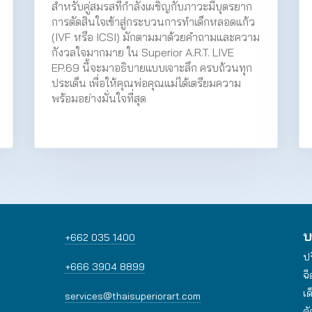
สำหรับคู่สมรสที่กำลังเผชิญกับภาวะมีบุตรยาก
การตัดสินใจเข้าสู่กระบวนการทำเด็กหลอดแก้ว
(IVF หรือ ICSI) มักตามมาด้วยคำถามและความ
กังวลใจมากมาย ใน Superior A.R.T. LIVE
EP.69 นี้จะมาอธิบายแบบเจาะลึก ครบถ้วนทุก
ประเด็น เพื่อให้คุณพ่อคุณแม่ได้เตรียมความ
พร้อมอย่างมั่นใจที่สุด
บ
+662 035 1400
ป
+666 3904 8899
ฉี
เด
services@thaisuperiorart.com
ค