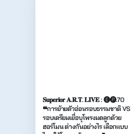
𝐒𝐮𝐩𝐞𝐫𝐢𝐨𝐫 𝐀.𝐑.𝐓. 𝐋𝐈𝐕𝐄 : 🅔🅟.70
❝การย้ายตัวอ่อนรอบธรรมชาติ VS
รอบเตรียมเยื่อบุโพรงมดลูกด้วย
ฮอร์โมน ต่างกันอย่างไร เลือกแบบ