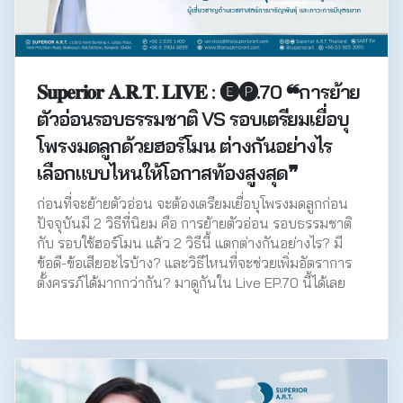
𝐒𝐮𝐩𝐞𝐫𝐢𝐨𝐫 𝐀.𝐑.𝐓. 𝐋𝐈𝐕𝐄 : 🅔🅟.70 ❝การย้าย
ตัวอ่อนรอบธรรมชาติ VS รอบเตรียมเยื่อบุ
โพรงมดลูกด้วยฮอร์โมน ต่างกันอย่างไร
เลือกแบบไหนให้โอกาสท้องสูงสุด❞
ก่อนที่จะย้ายตัวอ่อน จะต้องเตรียมเยื่อบุโพรงมดลูกก่อน
ปัจจุบันมี 2 วิธีที่นิยม คือ การย้ายตัวอ่อน รอบธรรมชาติ
กับ รอบใช้ฮอร์โมน แล้ว 2 วิธีนี้ แตกต่างกันอย่างไร? มี
ข้อดี-ข้อเสียอะไรบ้าง? และวิธีไหนที่จะช่วยเพิ่มอัตราการ
ตั้งครรภ์ได้มากกว่ากัน? มาดูกันใน Live EP.70 นี้ได้เลย