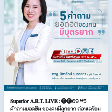
𝐒𝐮𝐩𝐞𝐫𝐢𝐨𝐫 𝐀.𝐑.𝐓. 𝐋𝐈𝐕𝐄 : 🅔🅟.69 ❝5
คำถามยอดฮิต ของคนมีลูกยาก ก่อนเตรียม