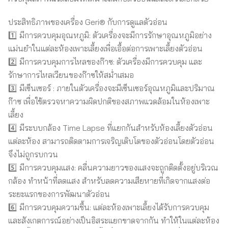
ประสิทธิภาพของเครื่อง Geri® กับการดูแลตัวอ่อน
1️⃣ มีการควบคุมอุณหภูมิ: ตัวเครื่องจะมีการรักษาอุณหภูมิอย่าง
แม่นยำในแต่ละห้องเพาะเลี้ยงเพื่อเอื้อต่อการเพาะเลี้ยงตัวอ่อน
2️⃣ มีการควบคุมการไหลของก๊าซ: ตัวเครื่องมีการควบคุม และ
รักษาการไหลเวียนของก๊าซให้สม่ำเสมอ
3️⃣ มีเซ็นเซอร์ : ภายในตัวเครื่องจะมีเซ็นเซอร์อุณหภูมิและปริมาณ
ก๊าซ เพื่อใช้ตรวจหาความผิดปกติของสภาพแวดล้อมในห้องเพาะ
เลี้ยง
4️⃣ มีระบบกล้อง Time Lapse ที่แยกกันสำหรับห้องเลี้ยงตัวอ่อน
แต่ละห้อง สามารถติดตามการเจริญเติบโตของตัวอ่อนโดยตัวอ่อน
จึงไม่ถูกรบกวน
5️⃣ มีการควบคุมแสง: คลื่นความยาวของแสงจะถูกติดตั้งอยู่บริเวณ
กล้อง ทำหน้าที่ลดแสง สำหรับลดความเสียหายที่เกิดจากแสงต่อ
ระยะแรกของการพัฒนาตัวอ่อน
6️⃣ มีการควบคุมความชื้น: แต่ละห้องเพาะเลี้ยงได้รับการควบคุม
และสังเกตการณ์อย่างเป็นอิสระแยกขาดจากกัน ทำให้ในแต่ละห้อง