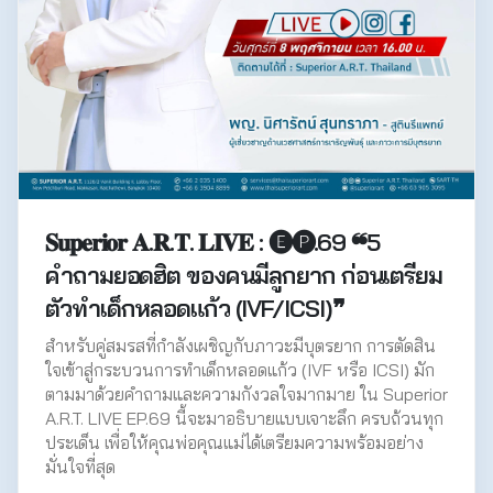
𝐒𝐮𝐩𝐞𝐫𝐢𝐨𝐫 𝐀.𝐑.𝐓. 𝐋𝐈𝐕𝐄 : 🅔🅟.69 ❝5
คำถามยอดฮิต ของคนมีลูกยาก ก่อนเตรียม
ตัวทำเด็กหลอดแก้ว (IVF/ICSI)❞
สำหรับคู่สมรสที่กำลังเผชิญกับภาวะมีบุตรยาก การตัดสิน
ใจเข้าสู่กระบวนการทำเด็กหลอดแก้ว (IVF หรือ ICSI) มัก
ตามมาด้วยคำถามและความกังวลใจมากมาย ใน Superior
A.R.T. LIVE EP.69 นี้จะมาอธิบายแบบเจาะลึก ครบถ้วนทุก
ประเด็น เพื่อให้คุณพ่อคุณแม่ได้เตรียมความพร้อมอย่าง
มั่นใจที่สุด