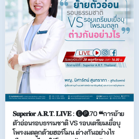
𝐒𝐮𝐩𝐞𝐫𝐢𝐨𝐫 𝐀.𝐑.𝐓. 𝐋𝐈𝐕𝐄 : 🅔🅟.70 ❝การย้าย
ตัวอ่อนรอบธรรมชาติ VS รอบเตรียมเยื่อบุ
โพรงมดลูกด้วยฮอร์โมน ต่างกันอย่างไร