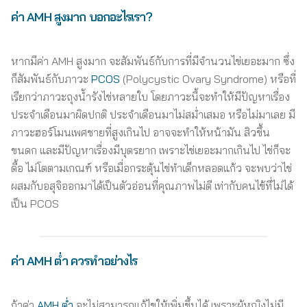
ค่า AMH
สูงมาก บอกอะไรเรา
?
หากมีค่า AMH สูงมาก จะสัมพันธ์กับการที่มีจำนวนไข่เยอะมาก ซึ่ง
ก็สัมพันธ์กับภาวะ
PCOS
(Polycystic Ovary Syndrome) หรือที่
เรียกว่าภาวะถุงน้ำรังไข่หลายใบ โดยภาวะนี้จะทำให้มีปัญหาเรื่อง
ประจำเดือนมาผิดปกติ ประจำเดือนมาไม่สม่ำเสมอ หรือไม่มาเลย มี
ภาวะฮอร์โมนเพศชายที่สูงเกินไป อาจจะทำให้หน้ามัน สิวขึ้น
ขนดก และมีปัญหาเรื่องมีบุตรยาก เพราะไข่เยอะมากเกินไป ไข่ก็จะ
ดื้อ ไม่โตตามเกณฑ์ หรือเมื่อกระตุ้นไข่ทำเด็กหลอดแก้ว จะพบว่าไข่
ผสมกับอสุจิออกมาได้เป็นตัวอ่อนที่คุณภาพไม่ดี เท่ากับคนไข้ที่ไม่ได้
เป็น PCOS
ค่า AMH ต่ำ ควรทำอย่างไร
ถ้าค่า
AMH ต่ำ
จะไม่สามารถแก้ไขให้เพิ่มขึ้นได้ เพราะผู้หญิงไม่มี