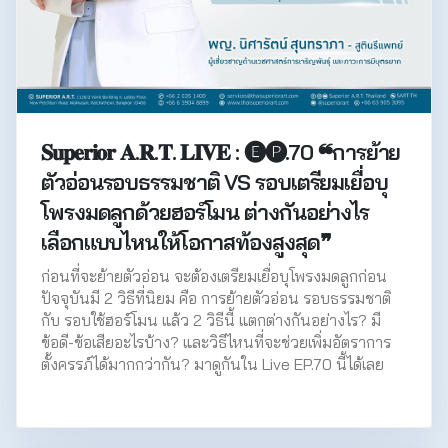
𝐒𝐮𝐩𝐞𝐫𝐢𝐨𝐫 𝐀.𝐑.𝐓. 𝐋𝐈𝐕𝐄 : 🅔🅟.70 ❝การย้าย
ตัวอ่อนรอบธรรมชาติ VS รอบเตรียมเยื่อบุ
โพรงมดลูกด้วยฮอร์โมน ต่างกันอย่างไร
เลือกแบบไหนให้โอกาสท้องสูงสุด❞
ก่อนที่จะย้ายตัวอ่อน จะต้องเตรียมเยื่อบุโพรงมดลูกก่อน
ปัจจุบันมี 2 วิธีที่นิยม คือ การย้ายตัวอ่อน รอบธรรมชาติ
กับ รอบใช้ฮอร์โมน แล้ว 2 วิธีนี้ แตกต่างกันอย่างไร? มี
ข้อดี-ข้อเสียอะไรบ้าง? และวิธีไหนที่จะช่วยเพิ่มอัตราการ
ตั้งครรภ์ได้มากกว่ากัน? มาดูกันใน Live EP.70 นี้ได้เลย