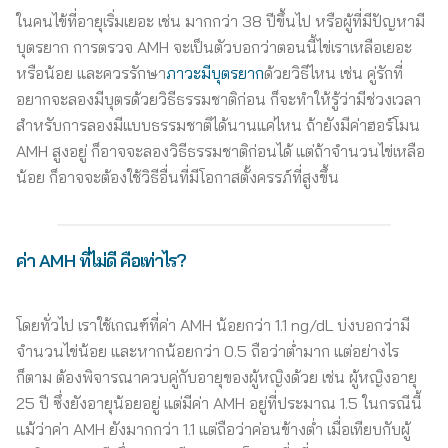
ในคนไข้ที่อายุเริ่มเยอะ เช่น มากกว่า 38 ปีขึ้นไป หรือผู้ที่มีปัญหามี
บุตรยาก การตรวจ AMH จะเป็นตัวบอกว่าตอนนี้ไข่เราเหลือเยอะ
หรือน้อย และควรรักษา
ภาวะมีบุตรยาก
ด้วยวิธีไหน เช่น คู่รักที่
อยากจะลองมีบุตรด้วยวิธีธรรมชาติก่อน ก็จะทำให้รู้ว่ามีช่วงเวลา
สำหรับการลองมีแบบธรรมชาติได้นานแค่ไหน ถ้ายังมีค่าฮอร์โมน
AMH สูงอยู่ ก็อาจจะลองวิธีธรรมชาติก่อนได้ แต่ถ้าจำนวนไข่เหลือ
น้อย ก็อาจจะต้องใช้วิธีอื่นที่มีโอกาสตั้งครรภ์ที่สูงขึ้น
ค่า AMH
ที่ไม่ดี คือเท่าไร
?
โดยทั่วไป เราใช้เกณฑ์ที่ค่า AMH น้อยกว่า 1.1 ng/dL บ่งบอกว่ามี
จำนวนไข่น้อย และหากน้อยกว่า 0.5 ถือว่าต่ำมาก แต่อย่างไร
ก็ตาม ต้องพิจารณาควบคู่กับอายุของผู้หญิงด้วย เช่น ผู้หญิงอายุ
25 ปี ซึ่งยังอายุน้อยอยู่ แต่มีค่า AMH อยู่ที่ประมาณ 1.5 ในกรณีนี้
แม้ว่าค่า AMH ยังมากกว่า 1.1 แต่ถือว่าค่อนข้างต่ำ เมื่อเทียบกับผู้