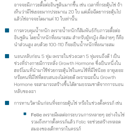
อาจจะมีภาวะดื้อต่ออินซูลินมากขึ้น เช่น เวลาที่กระตุ้นไข่ ถ้า
เห็นว่ามีไข่เยอะมากประมาณ 20 ใบ แต่เมื่อฉีดยากระตุ้นไป
แล้วไข่อาจจะโตมาแค่ 10 ใบเท่านั้น
การควบคุมน้ำหนัก เพราะน้ำหนักก็สัมพันธ์กับภาวะดื้อต่อ
อินซูลิน โดยน้ำหนักที่เหมาะสม สำหรับผู้หญิง คิดง่ายๆ ก็คือ
นำส่วนสูง ลบด้วย 100-110 ก็จะเป็นน้ำหนักที่เหมาะสม
นอนหลับก่อน 5 ทุ่ม เพราะในช่วงเวลา 5 ทุ่มจนถึงตี 1 เป็น
ช่วงที่ร่างกายมีการหลั่ง Growth Hormone ซึ่งเป็นหนึ่งใน
ฮอร์โมนที่นำมาใช้ช่วยกระตุ้นไข่ในคนไข้ที่มีไข่น้อย อายุเยอะ
หรือคนที่มีไข่ที่ตอบสนองไม่ค่อยดี เพราะฉะนั้น Growth
Hormone จะสามารถสร้างขึ้นได้ตามธรรมชาติจากการนอน
หลับของเรา
การทานวิตามินก่อนที่จะกระตุ้นไข่ หรือในช่วงตั้งครรภ์ เช่น
Folic
เพราะมีผลต่อกระบวนการหลายๆ อย่างในไข่
รวมถึงหากตั้งครรภ์แล้ว Folic จะช่วยสร้างหลอด
สมองของเด็กทารกในครรภ์