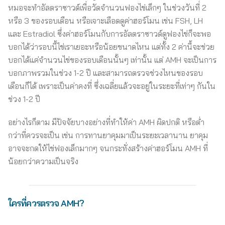
หมอจะทำอัลตราซาวด์เพื่อวัดจำนวนฟองไข่เล็กๆ ในช่วงวันที่ 2
หรือ 3 ของรอบเดือน หรือเจาะเลือดดูค่าฮอร์โมน เช่น FSH, LH
และ Estradiol ซึ่งค่าฮอร์โมนกับการอัลตราซาวด์ดูฟองไข่ก็จะพอ
บอกได้ว่ารอบนี้ไข่เราเยอะหรือน้อยขนาดไหน แต่ทั้ง 2 ค่านี้จะช่วย
บอกได้แค่จำนวนไข่ของรอบเดือนนั้นๆ เท่านั้น แต่ AMH จะเป็นการ
บอกภาพรวมในช่วง 1-2 ปี และสามารถตรวจช่วงไหนของรอบ
เดือนก็ได้ เพราะเป็นค่าคงที่ ซึ่งเฉลี่ยแล้วจะอยู่ในระยะที่เท่าๆ กันใน
ช่วง 1-2 ปี
อย่างไรก็ตาม มีปัจจัยบางอย่างที่ทำให้ค่า AMH ผิดปกติ หรือต่ำ
กว่าที่ควรจะเป็น เช่น การทานยาคุมมาเป็นระยะเวลานาน ยาคุม
อาจจะกดให้ไข่ฟองเล็กมากๆ จนกระทั่งสร้างค่าฮอร์โมน AMH ที่
น้อยกว่าความเป็นจริง
ใครที่ควรตรวจ AMH?