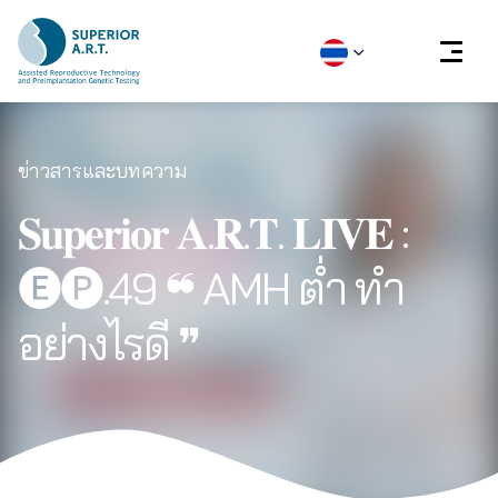
Skip
to
ข่าวสารและบทความ
content
𝐒𝐮𝐩𝐞𝐫𝐢𝐨𝐫 𝐀.𝐑.𝐓. 𝐋𝐈𝐕𝐄 :
🅔🅟.49 ❝ AMH ต่ำ ทำ
อย่างไรดี ❞