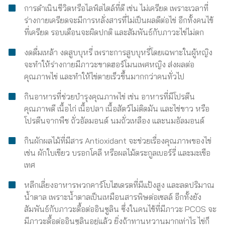
การดำเนินชีวิตหรือไลฟ์สไตล์ที่ดี เช่น ไม่เครียด เพราะเวลาที่
ร่างกายเครียดจะมีการหลั่งสารที่ไม่เป็นผลดีต่อไข่ อีกทั้งคนไข้
ที่เครียด รอบเดือนจะผิดปกติ และสัมพันธ์กับภาวะไข่ไม่ตก
งดดื่มเหล้า งดสูบบุหรี่ เพราะการสูบบุหรี่โดยเฉพาะในผู้หญิง
จะทำให้ร่างกายมีภาวะขาดฮอร์โมนเพศหญิง ส่งผลต่อ
คุณภาพไข่ และทำให้ไข่ตายเร็วขึ้นมากกว่าคนทั่วไป
กินอาหารที่ช่วยบำรุงคุณภาพไข่ เช่น อาหารที่มีโปรตีน
คุณภาพดี เนื้อไก่ เนื้อปลา เนื้อสัตว์ไม่ติดมัน และไข่ขาว หรือ
โปรตีนจากพืช ถั่วอัลมอนด์ นมถั่วเหลือง และนมอัลมอนด์
กินผักผลไม้ที่มีสาร Antioxidant จะช่วยเรื่องคุณภาพของไข่
เช่น ผักใบเขียว บรอกโคลี หรือผลไม้ตระกูลเบอร์รี่ และมะเขือ
เทศ
หลีกเลี่ยงอาหารพวกคาร์โบไฮเดรตที่มีแป้งสูง และลดปริมาณ
น้ำตาล เพราะน้ำตาลเป็นเหมือนสารพิษต่อเซลล์ อีกทั้งยัง
สัมพันธ์กับภาวะดื้อต่ออินซูลิน ซึ่งในคนไข้ที่มีภาวะ PCOS จะ
มีภาวะดื้อต่ออินซูลินอยู่แล้ว ยิ่งถ้าทานหวานมากเท่าไร ไข่ก็