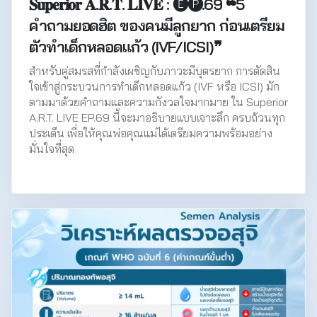
𝐒𝐮𝐩𝐞𝐫𝐢𝐨𝐫 𝐀.𝐑.𝐓. 𝐋𝐈𝐕𝐄 : 🅔🅟.69 ❝5
คำถามยอดฮิต ของคนมีลูกยาก ก่อนเตรียม
ตัวทำเด็กหลอดแก้ว (IVF/ICSI)❞
สำหรับคู่สมรสที่กำลังเผชิญกับภาวะมีบุตรยาก การตัดสิน
ใจเข้าสู่กระบวนการทำเด็กหลอดแก้ว (IVF หรือ ICSI) มัก
ตามมาด้วยคำถามและความกังวลใจมากมาย ใน Superior
A.R.T. LIVE EP.69 นี้จะมาอธิบายแบบเจาะลึก ครบถ้วนทุก
ประเด็น เพื่อให้คุณพ่อคุณแม่ได้เตรียมความพร้อมอย่าง
มั่นใจที่สุด