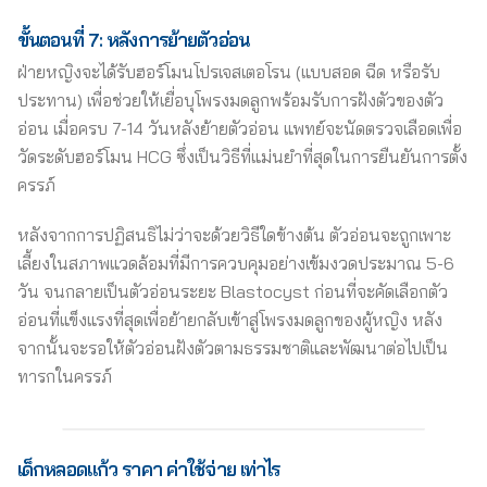
ขั้นตอนที่ 7: หลังการย้ายตัวอ่อน
ฝ่ายหญิงจะได้รับฮอร์โมนโปรเจสเตอโรน (แบบสอด ฉีด หรือรับ
ประทาน) เพื่อช่วยให้เยื่อบุโพรงมดลูกพร้อมรับการฝังตัวของตัว
อ่อน เมื่อครบ 7-14 วันหลังย้ายตัวอ่อน แพทย์จะนัดตรวจเลือดเพื่อ
วัดระดับฮอร์โมน HCG ซึ่งเป็นวิธีที่แม่นยำที่สุดในการยืนยันการตั้ง
ครรภ์
หลังจากการปฏิสนธิไม่ว่าจะด้วยวิธีใดข้างต้น ตัวอ่อนจะถูกเพาะ
เลี้ยงในสภาพแวดล้อมที่มีการควบคุมอย่างเข้มงวดประมาณ 5-6
วัน จนกลายเป็นตัวอ่อนระยะ Blastocyst ก่อนที่จะคัดเลือกตัว
อ่อนที่แข็งแรงที่สุดเพื่อย้ายกลับเข้าสู่โพรงมดลูกของผู้หญิง หลัง
จากนั้นจะรอให้ตัวอ่อนฝังตัวตามธรรมชาติและพัฒนาต่อไปเป็น
ทารกในครรภ์
เด็กหลอดแก้ว ราคา
ค่าใช้จ่าย
เท่าไร