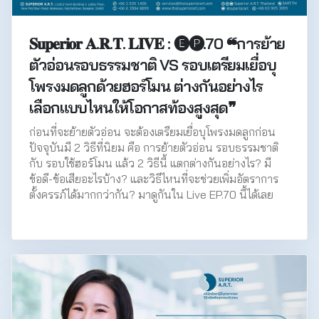
𝐒𝐮𝐩𝐞𝐫𝐢𝐨𝐫 𝐀.𝐑.𝐓. 𝐋𝐈𝐕𝐄 : 🅔🅟.70 ❝การย้าย
ตัวอ่อนรอบธรรมชาติ VS รอบเตรียมเยื่อบุ
โพรงมดลูกด้วยฮอร์โมน ต่างกันอย่างไร
เลือกแบบไหนให้โอกาสท้องสูงสุด❞
ก่อนที่จะย้ายตัวอ่อน จะต้องเตรียมเยื่อบุโพรงมดลูกก่อน
ปัจจุบันมี 2 วิธีที่นิยม คือ การย้ายตัวอ่อน รอบธรรมชาติ
กับ รอบใช้ฮอร์โมน แล้ว 2 วิธีนี้ แตกต่างกันอย่างไร? มี
ข้อดี-ข้อเสียอะไรบ้าง? และวิธีไหนที่จะช่วยเพิ่มอัตราการ
ตั้งครรภ์ได้มากกว่ากัน? มาดูกันใน Live EP.70 นี้ได้เลย