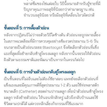
พลาสซึมของไข่แต่ละใบ วิธีนี้เหมาะสำหรับผู้ชายที่มี
ปัญหาคุณภาพอสุจิที่น้อยกว่าค่ามาตรฐาน เช่น
จำนวนอสุจิน้อย หรือมีอสุจิที่เคลื่อนไหวผิดปกติ
ขั้นตอนที่ 5: การเลี้ยงตัวอ่อน
หลังจากปฏิสนธิไม่ว่าจะด้วยวิธีใดข้างต้น ตัวอ่อนจะถูกเพาะเลี้ยง
ในสภาพแวดล้อมที่มีการควบคุมอย่างเข้มงวดประมาณ 5-6 วัน
จนกลายเป็นตัวอ่อนระยะ Blastocyst จึงคัดเลือกตัวอ่อนที่แข็ง
แรงที่สุดเพื่อย้ายกลับเข้าสู่โพรงมดลูก หลังจากนั้นจะรอให้ตัวอ่อน
ฝังตัวตามธรรมชาติและพัฒนาเป็นทารกในครรภ์ต่อไป
ขั้นตอนที่ 6: การย้ายตัวอ่อนกลับสู่โพรงมดลูก
เป็นขั้นตอนที่ไม่เจ็บและไม่ต้องใช้ยาสลบ แพทย์จะเลือกตัวอ่อนที่
แข็งแรงและมีคุณภาพดีที่สุดประมาณ 1-2 ตัว และใช้ท่อพลาสติก
ขนาดเล็ก (Catheter) สอดผ่านปากมดลูก เพื่อนำตัวอ่อนเข้าสู่โพรง
มดลูก หลังย้ายตัวอ่อน ให้นอนพักสักครู่ แล้วจึงกลับบ้านและใช้
ชีวิตตามปกติได้ แต่ควรหลีกเลี่ยงกิจกรรมที่ใช้แรงมาก