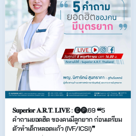
𝐒𝐮𝐩𝐞𝐫𝐢𝐨𝐫 𝐀.𝐑.𝐓. 𝐋𝐈𝐕𝐄 : 🅔🅟.69 ❝5
คำถามยอดฮิต ของคนมีลูกยาก ก่อนเตรียม
ตัวทำเด็กหลอดแก้ว (IVF/ICSI)❞