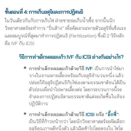
ขั้นตอนที่ 4: การเก็บอสุจิและการปฏิสนธิ
ในวันเดียวกันกับการเก็บไข่ ฝ่ายชายจะเก็บน้ำเชื้อ จากนั้นนัก
วิทยาศาสตร์จะทำการ “ปั่นล้าง” เพื่อคัดเอาเฉพาะตัวอสุจิที่แข็งแรง
และสมบูรณ์ที่สุดมาทำการปฏิสนธิ (Fertilization) ซึ่งมี 2 วิธีหลัก
คือ IVF กับ ICSI
วิธีการทำเด็กหลอดแก้ว IVF กับ ICSI ต่างกันอย่างไร?
การทำเด็กหลอดแก้วด้วยวิธี
IVF
: เป็นการนำไข่มา
วางในจานเพาะเลี้ยงพร้อมกับอสุจิจำนวนหนึ่ง แล้ว
ปล่อยให้อสุจิปฏิสนธิกับไข่เองตามธรรมชาติจนได้เป็น
ตัวอ่อนเพื่อนำไปเพาะเลี้ยงต่อ โดยกระบวนการนี้จะ
จำลองการปฏิสนธิตามธรรมชาติแต่จะเกิดขึ้นในห้อง
ปฏิบัติการ
การทำเด็กหลอดแก้วด้วยวิธี
ICSI
หรือ “
อิ๊กซี่
”
:
เป็นวิธีที่ก้าวหน้ากว่า โดยนักวิทยาศาสตร์จะคัดเลือก
อสุจิคุณภาพดีหนึ่งตัว แล้วฉีดเข้าไปโดยตรงใน ไซโต