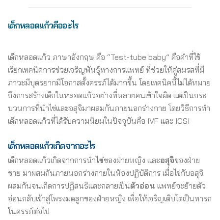
เด็กหลอดแก้วคืออะไร
เด็กหลอดแก้ว ภาษาอังกฤษ คือ “Test-tube baby” คือคำที่ใช้
เรียกเทคนิคการช่วยเจริญพันธุ์ทางการแพทย์ ที่ช่วยให้คู่สมรสที่มี
ภาวะมีบุตรยากมีโอกาสตั้งครรภ์ได้มากขึ้น โดยเทคนิคนี้ไม่ได้หมาย
ถึงการสร้างเด็กในหลอดแก้วอย่างที่หลายคนเข้าใจผิด แต่เป็นกระ
บวนการที่นำไข่และอสุจิมาผสมกันภายนอกร่างกาย โดยวิธีการทำ
เด็กหลอดแก้วที่ได้รับความนิยมในปัจจุบันคือ IVF และ ICSI
เด็กหลอดแก้วเกิดจากอะไร
เด็กหลอดแก้วเกิดจากการนำ
ไข่
ของฝ่ายหญิง และ
อสุจิ
ของฝ่าย
ชาย มาผสมกันภายนอกร่างกายในห้องปฏิบัติการ เมื่อไข่กับอสุจิ
ผสมกันจนเกิดการปฏิสนธิและกลายเป็น
ตัวอ่อน
แพทย์จะย้ายตัว
อ่อนกลับเข้าสู่โพรงมดลูกของฝ่ายหญิง เพื่อให้เจริญเติบโตเป็นทารก
ในครรภ์ต่อไป