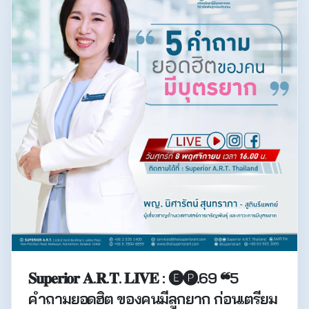
𝐒𝐮𝐩𝐞𝐫𝐢𝐨𝐫 𝐀.𝐑.𝐓. 𝐋𝐈𝐕𝐄 : 🅔🅟.69 ❝5
คำถามยอดฮิต ของคนมีลูกยาก ก่อนเตรียม