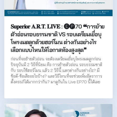
𝐒𝐮𝐩𝐞𝐫𝐢𝐨𝐫 𝐀.𝐑.𝐓. 𝐋𝐈𝐕𝐄 : 🅔🅟.70 ❝การย้าย
ตัวอ่อนรอบธรรมชาติ VS รอบเตรียมเยื่อบุ
โพรงมดลูกด้วยฮอร์โมน ต่างกันอย่างไร
เลือกแบบไหนให้โอกาสท้องสูงสุด❞
ก่อนที่จะย้ายตัวอ่อน จะต้องเตรียมเยื่อบุโพรงมดลูกก่อน
ปัจจุบันมี 2 วิธีที่นิยม คือ การย้ายตัวอ่อน รอบธรรมชาติ
กับ รอบใช้ฮอร์โมน แล้ว 2 วิธีนี้ แตกต่างกันอย่างไร? มี
ข้อดี-ข้อเสียอะไรบ้าง? และวิธีไหนที่จะช่วยเพิ่มอัตราการ
ตั้งครรภ์ได้มากกว่ากัน? มาดูกันใน Live EP.70 นี้ได้เลย