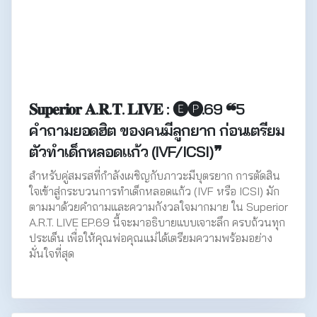
𝐒𝐮𝐩𝐞𝐫𝐢𝐨𝐫 𝐀.𝐑.𝐓. 𝐋𝐈𝐕𝐄 : 🅔🅟.69 ❝5
คำถามยอดฮิต ของคนมีลูกยาก ก่อนเตรียม
ตัวทำเด็กหลอดแก้ว (IVF/ICSI)❞
สำหรับคู่สมรสที่กำลังเผชิญกับภาวะมีบุตรยาก การตัดสิน
ใจเข้าสู่กระบวนการทำเด็กหลอดแก้ว (IVF หรือ ICSI) มัก
ตามมาด้วยคำถามและความกังวลใจมากมาย ใน Superior
A.R.T. LIVE EP.69 นี้จะมาอธิบายแบบเจาะลึก ครบถ้วนทุก
ประเด็น เพื่อให้คุณพ่อคุณแม่ได้เตรียมความพร้อมอย่าง
มั่นใจที่สุด