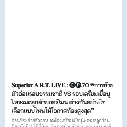
𝐒𝐮𝐩𝐞𝐫𝐢𝐨𝐫 𝐀.𝐑.𝐓. 𝐋𝐈𝐕𝐄 : 🅔🅟.70 ❝การย้าย
ตัวอ่อนรอบธรรมชาติ VS รอบเตรียมเยื่อบุ
โพรงมดลูกด้วยฮอร์โมน ต่างกันอย่างไร
เลือกแบบไหนให้โอกาสท้องสูงสุด❞
ก่อนที่จะย้ายตัวอ่อน จะต้องเตรียมเยื่อบุโพรงมดลูกก่อน
ปัจจุบันมี 2 วิธีที่นิยม คือ การย้ายตัวอ่อน รอบธรรมชาติ