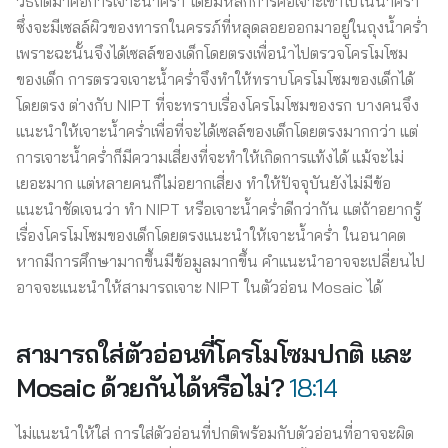
วิธีถัดมาคือการเจาะน้ำคร่ำ โดยมีหลักการคือเจาะเข้าไปในน้ำคร่ำ
ซึ่งจะมีเซลล์ผิวของทารกในครรภ์ที่หลุดลอยออกมาอยู่ในถุงน้ำคร่ำ
เพราะฉะนั้นจึงได้เซลล์ของเด็กโดยตรงเพื่อนำไปตรวจโครโมโซม
ของเด็ก การตรวจเจาะน้ำคร่ำจึงทำให้ทราบโครโมโซมของเด็กได้
โดยตรง ต่างกับ NIPT ที่จะทราบเรื่องโครโมโซมของรก บางคนจึง
แนะนำให้เจาะน้ำคร่ำเพื่อที่จะได้เซลล์ของเด็กโดยตรงมากกว่า แต่
การเจาะน้ำคร่ำก็มีความเสี่ยงที่จะทำให้เกิดการแท้งได้ แม้จะไม่
เยอะมาก แต่หลายคนก็ไม่อยากเสี่ยง ทำให้ปัจจุบันยังไม่มีข้อ
แนะนำชัดเจนว่า ทำ NIPT หรือเจาะน้ำคร่ำดีกว่ากัน แต่ถ้าอยากรู้
เรื่องโครโมโซมของเด็กโดยตรงแนะนำให้เจาะน้ำคร่ำ ในอนาคต
หากมีการศึกษามากขึ้นมีข้อมูลมากขึ้น คำแนะนำอาจจะเปลี่ยนไป
อาจจะแนะนำให้สามารถเจาะ NIPT ในตัวอ่อน Mosaic ได้
สามารถใส่ตัวอ่อนที่โครโมโซมปกติ และ
Mosaic ด้วยกันได้หรือไม่?
18:14
ไม่แนะนำให้ใส่ การใส่ตัวอ่อนที่ปกติพร้อมกับตัวอ่อนที่อาจจะผิด