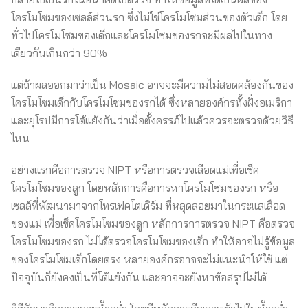
โครโมโซมของเซลล์ส่วนรก ซึ่งไม่ใช่โครโมโซมส่วนของตัวเด็ก โดย
ทั่วไปโครโมโซมของเด็กและโครโมโซมของรกจะมีผลไปในทาง
เดียวกันเกินกว่า 90%
แต่ถ้าผลออกมาว่าเป็น Mosaic อาจจะมีความไม่สอดคล้องกันของ
โครโมโซมเด็กกับโครโมโซมของรกได้ ซึ่งหลายองค์กรทั้งฝั่งอเมริกา
และยุโรปมีการโต้แย้งกันว่าเมื่อตั้งครรภ์ไปแล้วควรจะตรวจด้วยวิธี
ไหน
อย่างแรกคือการตรวจ NIPT หรือการตรวจเลือดแม่เพื่อเช็ค
โครโมโซมของลูก โดยหลักการคือการหาโครโมโซมของรก หรือ
เซลล์ที่พัฒนามาจากโทรเฟคโตเดิร์ม ที่หลุดลอยมาในกระแสเลือด
ของแม่ เพื่อเช็คโครโมโซมของลูก หลักการการตรวจ NIPT คือตรวจ
โครโมโซมของรก ไม่ได้ตรวจโครโมโซมของเด็ก ทำให้อาจไม่รู้ข้อมูล
ของโครโมโซมเด็กโดยตรง หลายองค์กรอาจจะไม่แนะนำให้ใช้ แต่
ปัจจุบันก็ยังคงเป็นที่โต้แย้งกัน และอาจจะยังหาข้อสรุปไม่ได้