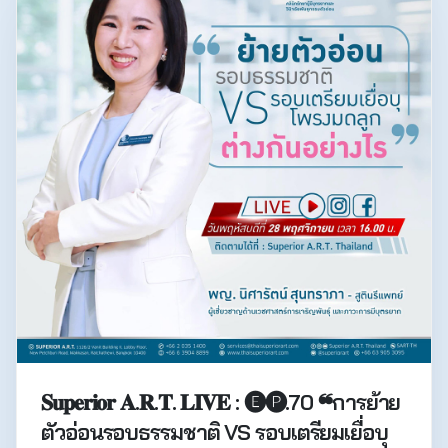
𝐒𝐮𝐩𝐞𝐫𝐢𝐨𝐫 𝐀.𝐑.𝐓. 𝐋𝐈𝐕𝐄 : 🅔🅟.70 ❝การย้าย
ตัวอ่อนรอบธรรมชาติ VS รอบเตรียมเยื่อบุ