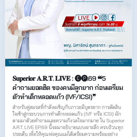
𝐒𝐮𝐩𝐞𝐫𝐢𝐨𝐫 𝐀.𝐑.𝐓. 𝐋𝐈𝐕𝐄 : 🅔🅟.69 ❝5
คำถามยอดฮิต ของคนมีลูกยาก ก่อนเตรียม
ตัวทำเด็กหลอดแก้ว (IVF/ICSI)❞
สำหรับคู่สมรสที่กำลังเผชิญกับภาวะมีบุตรยาก การตัดสิน
ใจเข้าสู่กระบวนการทำเด็กหลอดแก้ว (IVF หรือ ICSI) มัก
ตามมาด้วยคำถามและความกังวลใจมากมาย ใน Superior
A.R.T. LIVE EP.69 นี้จะมาอธิบายแบบเจาะลึก ครบถ้วนทุก
ประเด็น เพื่อให้คุณพ่อคุณแม่ได้เตรียมความพร้อมอย่าง