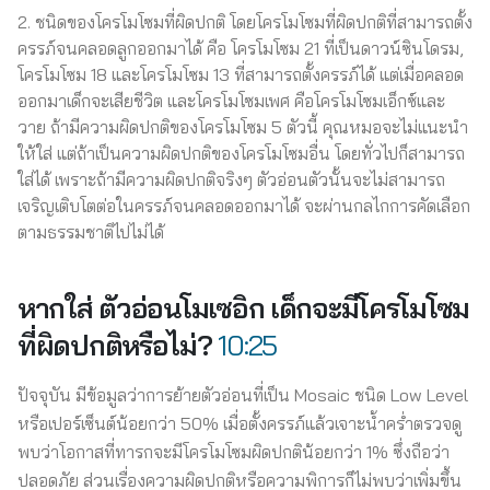
ชนิดของโครโมโซมที่ผิดปกติ โดยโครโมโซมที่ผิดปกติที่สามารถตั้ง
ครรภ์จนคลอดลูกออกมาได้ คือ โครโมโซม 21 ที่เป็นดาวน์ซินโดรม,
โครโมโซม 18 และโครโมโซม 13 ที่สามารถตั้งครรภ์ได้ แต่เมื่อคลอด
ออกมาเด็กจะเสียชีวิต และโครโมโซมเพศ คือโครโมโซมเอ็กซ์และ
วาย ถ้ามีความผิดปกติของโครโมโซม 5 ตัวนี้ คุณหมอจะไม่แนะนำ
ให้ใส่ แต่ถ้าเป็นความผิดปกติของโครโมโซมอื่น โดยทั่วไปก็สามารถ
ใส่ได้ เพราะถ้ามีความผิดปกติจริงๆ ตัวอ่อนตัวนั้นจะไม่สามารถ
เจริญเติบโตต่อในครรภ์จนคลอดออกมาได้ จะผ่านกลไกการคัดเลือก
ตามธรรมชาติไปไม่ได้
หากใส่ ตัวอ่อนโมเซอิก เด็กจะมีโครโมโซม
ที่ผิดปกติหรือไม่?
10:25
ปัจจุบัน มีข้อมูลว่าการย้ายตัวอ่อนที่เป็น Mosaic ชนิด Low Level
หรือเปอร์เซ็นต์น้อยกว่า 50% เมื่อตั้งครรภ์แล้วเจาะน้ำคร่ำตรวจดู
พบว่าโอกาสที่ทารกจะมีโครโมโซมผิดปกติน้อยกว่า 1% ซึ่งถือว่า
ปลอดภัย ส่วนเรื่องความผิดปกติหรือความพิการก็ไม่พบว่าเพิ่มขึ้น