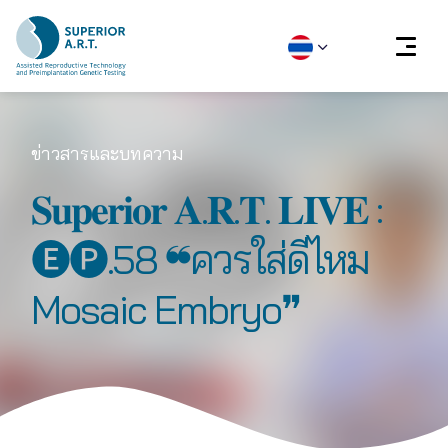
Skip
to
ข่าวสารและบทความ
content
𝐒𝐮𝐩𝐞𝐫𝐢𝐨𝐫 𝐀.𝐑.𝐓. 𝐋𝐈𝐕𝐄 :
🅔🅟.58 ❝ควรใส่ดีไหม
Mosaic Embryo❞