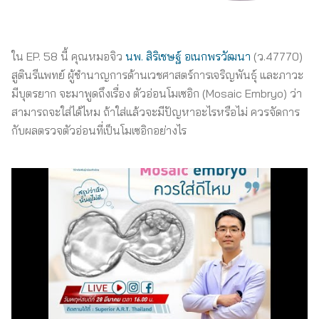
ใน EP. 58 นี้ คุณหมอจิว
นพ. สิริเชษฐ์ อเนกพรวัฒนา
(ว.47770)
สูตินรีแพทย์ ผู้ชำนาญการด้านเวชศาสตร์การเจริญพันธุ์ และภาวะ
มีบุตรยาก จะมาพูดถึงเรื่อง ตัวอ่อนโมเซอิก (Mosaic Embryo) ว่า
สามารถจะใส่ได้ไหม ถ้าใส่แล้วจะมีปัญหาอะไรหรือไม่ ควรจัดการ
กับผลตรวจตัวอ่อนที่เป็นโมเซอิกอย่างไร