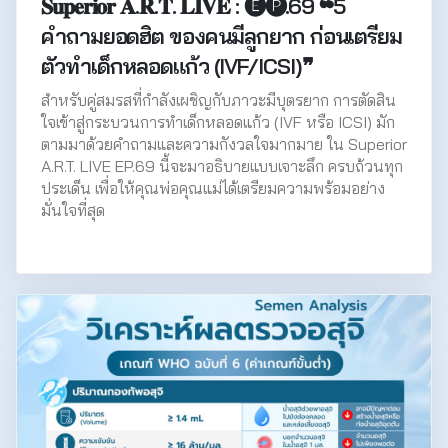
𝐒𝐮𝐩𝐞𝐫𝐢𝐨𝐫 𝐀.𝐑.𝐓. 𝐋𝐈𝐕𝐄 : 🅔🅟.69 ❝5
คำถามยอดฮิต ของคนมีลูกยาก ก่อนเตรียม
ตัวทำเด็กหลอดแก้ว (IVF/ICSI)❞
สำหรับคู่สมรสที่กำลังเผชิญกับภาวะมีบุตรยาก การตัดสิน
ใจเข้าสู่กระบวนการทำเด็กหลอดแก้ว (IVF หรือ ICSI) มัก
ตามมาด้วยคำถามและความกังวลใจมากมาย ใน Superior
A.R.T. LIVE EP.69 นี้จะมาอธิบายแบบเจาะลึก ครบถ้วนทุก
ประเด็น เพื่อให้คุณพ่อคุณแม่ได้เตรียมความพร้อมอย่าง
มั่นใจที่สุด