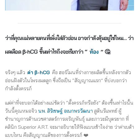
ว่าที่คุณแม่หลายคนที่เพิ่งใส่ตัวอ่อน อาจกำลังลุ้นอยู่ใช่ไหม… ว่า
ผลเลือด β-hCG ขึ้นเท่าไรถึงจะเรียกว่า “
ท้อง
” 🤔
จริงๆ แล้ว
ค่า β-hCG
คือ ฮอร์โมนที่ร่างกายผลิตขึ้นหลังจากตัว
อ่อนฝังตัวในโพรงมดลูก ซึ่งถือเป็น “สัญญาณแรก” ที่บ่งบอกว่า
กำลังตั้งครรภ์
แต่ค่าที่จะบอกได้อย่างแน่ชัดว่า “ตั้งครรภ์หรือยัง” ต้องขึ้นเท่าไรนั้น
วันนี้คุณหมอจิว
นพ. สิริเชษฐ์ อเนกพรวัฒนา
สูตินรีแพทย์ ผู้
ชำนาญการด้านเวชศาสตร์การเจริญพันธุ์ และภาวะมีบุตรยาก ที่
คลินิก Superior A.R.T. จะมาอธิบายให้ฟังแบบเข้าใจง่าย ว่าค่าเบต้า
แบบไหน คือสัญญาณดีของการตั้งครรภ์ ❤️