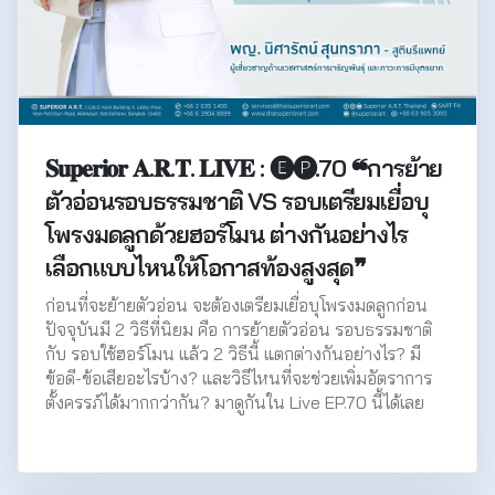
𝐒𝐮𝐩𝐞𝐫𝐢𝐨𝐫 𝐀.𝐑.𝐓. 𝐋𝐈𝐕𝐄 : 🅔🅟.70 ❝การย้าย
ตัวอ่อนรอบธรรมชาติ VS รอบเตรียมเยื่อบุ
โพรงมดลูกด้วยฮอร์โมน ต่างกันอย่างไร
เลือกแบบไหนให้โอกาสท้องสูงสุด❞
ก่อนที่จะย้ายตัวอ่อน จะต้องเตรียมเยื่อบุโพรงมดลูกก่อน
ปัจจุบันมี 2 วิธีที่นิยม คือ การย้ายตัวอ่อน รอบธรรมชาติ
กับ รอบใช้ฮอร์โมน แล้ว 2 วิธีนี้ แตกต่างกันอย่างไร? มี
ข้อดี-ข้อเสียอะไรบ้าง? และวิธีไหนที่จะช่วยเพิ่มอัตราการ
ตั้งครรภ์ได้มากกว่ากัน? มาดูกันใน Live EP.70 นี้ได้เลย