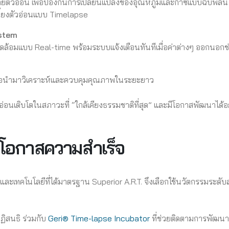
ตัวอ่อน เพื่อป้องกันการเปลี่ยนแปลงของอุณหภูมิและก๊าซแบบฉับพลัน โดยแย
้เลี้ยงตัวอ่อนแบบ Timelapse
stem
ดล้อมแบบ Real-time พร้อมระบบแจ้งเตือนทันทีเมื่อค่าต่างๆ ออกนอ
ง เพื่อนำมาวิเคราะห์และควบคุมคุณภาพในระยะยาว
อ่อนเติบโตในสภาวะที่ “ใกล้เคียงธรรมชาติที่สุด” และมีโอกาสพัฒนาได้อ
ิ่มโอกาสความสำเร็จ
ละเทคโนโลยีที่ได้มาตรฐาน Superior A.R.T. จึงเลือกใช้นวัตกรรมระดั
ฏิสนธิ ร่วมกับ
Geri® Time-lapse Incubator
ที่ช่วยติดตามการพัฒนา