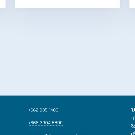
บ
+662 035 1400
ป
+666 3904 8899
ฉี
เด