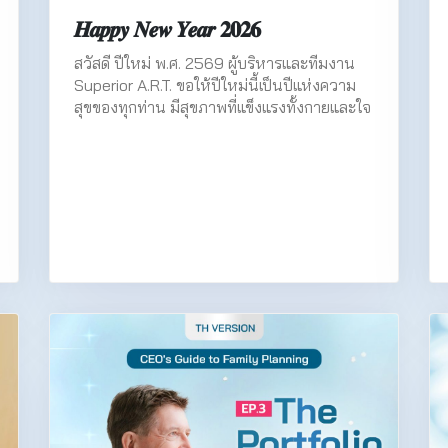
𝑯𝒂𝒑𝒑𝒚 𝑵𝒆𝒘 𝒀𝒆𝒂𝒓 𝟐𝟎𝟐𝟔
สวัสดี ปีใหม่ พ.ศ. 2569 ผู้บริหารและทีมงาน
Superior A.R.T. ขอให้ปีใหม่นี้เป็นปีแห่งความ
สุขของทุกท่าน มีสุขภาพที่แข็งแรงทั้งกายและใจ