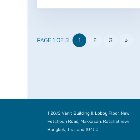
PAGE 1 OF 3
1
2
3
»
1126/2 Vanit Building II, Lobby Floor, New
Petchburi Road, Makkasan, Ratchathewi,
Bangkok, Thailand 10400