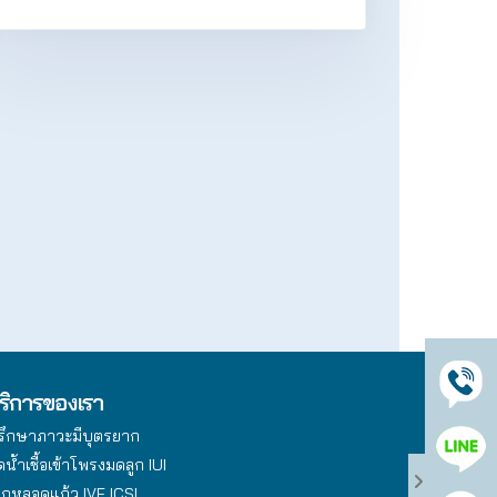
ริการของเรา
รึกษาภาวะมีบุตรยาก
ดน้ำเชื้อเข้าโพรงมดลูก IUI
็กหลอดแก้ว IVF ICSI