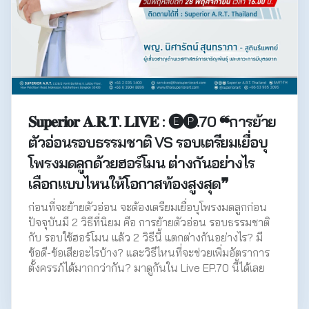
𝐒𝐮𝐩𝐞𝐫𝐢𝐨𝐫 𝐀.𝐑.𝐓. 𝐋𝐈𝐕𝐄 : 🅔🅟.70 ❝การย้าย
ตัวอ่อนรอบธรรมชาติ VS รอบเตรียมเยื่อบุ
โพรงมดลูกด้วยฮอร์โมน ต่างกันอย่างไร
เลือกแบบไหนให้โอกาสท้องสูงสุด❞
ก่อนที่จะย้ายตัวอ่อน จะต้องเตรียมเยื่อบุโพรงมดลูกก่อน
ปัจจุบันมี 2 วิธีที่นิยม คือ การย้ายตัวอ่อน รอบธรรมชาติ
กับ รอบใช้ฮอร์โมน แล้ว 2 วิธีนี้ แตกต่างกันอย่างไร? มี
ข้อดี-ข้อเสียอะไรบ้าง? และวิธีไหนที่จะช่วยเพิ่มอัตราการ
ตั้งครรภ์ได้มากกว่ากัน? มาดูกันใน Live EP.70 นี้ได้เลย