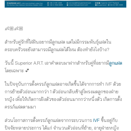
👶🏼👶🏼
สำหรับคู่รักที่ใฝ่ฝันอยากมีลูกแฝด แต่ไม่มีกรรมพันธุ์แฝดใน
ครอบครัวจะยังสามารถมีลูกแฝดได้ไหม ต้องทำยังไงบ้าง?
วันนี้ Superior A.R.T. เอาคำตอบมาฝากสำหรับคู่ที่อยากมี
ลูกแฝด
โดยเฉพาะ 💕
ในปัจจุบันการตั้งครรภ์ลูกแฝดอาจเกิดขึ้นได้จากการทำ IVF ด้วย
การย้ายตัวอ่อนมากกว่า 1 ตัวอ่อนกลับเข้าสู่โพรงมดลูกของฝ่าย
หญิง เพื่อให้เกิดการฝังตัวของตัวอ่อนมากกว่าหนึ่งตัว เกิดการตั้ง
ครรภ์แฝดตามมา
ส่วนโอกาสการตั้งครรภ์ลูกแฝดจากกระบวนการ
IVF
ขึ้นอยู่กับ
ปัจจัยหลายประการ ได้แก่ จำนวนตัวอ่อนที่ย้าย, อายุฝ่ายหญิง