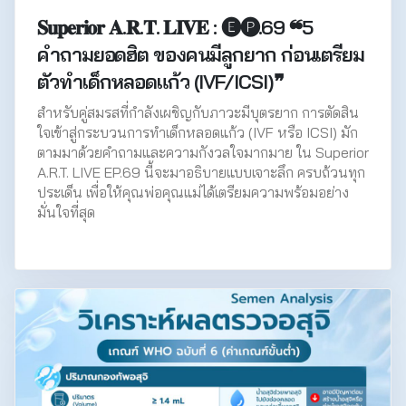
𝐒𝐮𝐩𝐞𝐫𝐢𝐨𝐫 𝐀.𝐑.𝐓. 𝐋𝐈𝐕𝐄 : 🅔🅟.69 ❝5
คำถามยอดฮิต ของคนมีลูกยาก ก่อนเตรียม
ตัวทำเด็กหลอดแก้ว (IVF/ICSI)❞
สำหรับคู่สมรสที่กำลังเผชิญกับภาวะมีบุตรยาก การตัดสิน
ใจเข้าสู่กระบวนการทำเด็กหลอดแก้ว (IVF หรือ ICSI) มัก
ตามมาด้วยคำถามและความกังวลใจมากมาย ใน Superior
A.R.T. LIVE EP.69 นี้จะมาอธิบายแบบเจาะลึก ครบถ้วนทุก
ประเด็น เพื่อให้คุณพ่อคุณแม่ได้เตรียมความพร้อมอย่าง
มั่นใจที่สุด