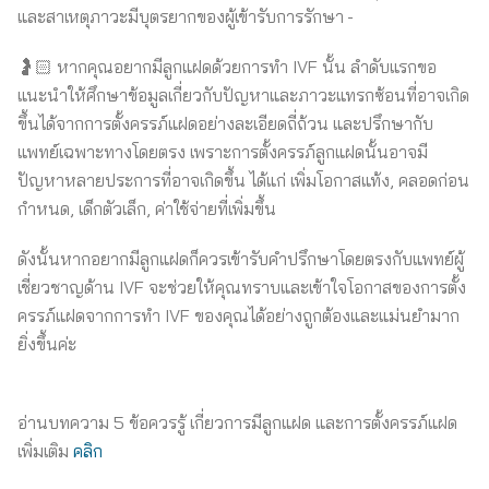
และสาเหตุภาวะมีบุตรยากของผู้เข้ารับการรักษา
🤰🏻 หากคุณอยากมีลูกแฝดด้วยการทำ IVF นั้น ลำดับแรกขอ
แนะนำให้ศึกษาข้อมูลเกี่ยวกับปัญหาและภาวะแทรกซ้อนที่อาจเกิด
ขึ้นได้จากการตั้งครรภ์แฝดอย่างละเอียดถี่ถ้วน และปรึกษากับ
แพทย์เฉพาะทางโดยตรง เพราะการตั้งครรภ์ลูกแฝดนั้นอาจมี
ปัญหาหลายประการที่อาจเกิดขึ้น ได้แก่ เพิ่มโอกาสแท้ง, คลอดก่อน
กำหนด, เด็กตัวเล็ก, ค่าใช้จ่ายที่เพิ่มขึ้น
ดังนั้นหากอยากมีลูกแฝดก็ควรเข้ารับคำปรึกษาโดยตรงกับแพทย์ผู้
เชี่ยวชาญด้าน IVF จะช่วยให้คุณทราบและเข้าใจโอกาสของการตั้ง
ครรภ์แฝดจากการทำ IVF ของคุณได้อย่างถูกต้องและแม่นยำมาก
ยิ่งขึ้นค่ะ
อ่านบทความ 5 ข้อควรรู้ เกี่ยวการมีลูกแฝด และการตั้งครรภ์แฝด
เพิ่มเติม
คลิก