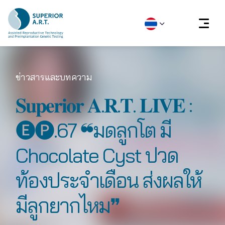
Skip
to
ข่าวสารและบทความ
content
𝐒𝐮𝐩𝐞𝐫𝐢𝐨𝐫 𝐀.𝐑.𝐓. 𝐋𝐈𝐕𝐄 :
🅔🅟.67 ❝มดลูกโต มี
Chocolate Cyst ปวด
ท้องประจำเดือน ส่งผลให้
มีลูกยากไหม❞