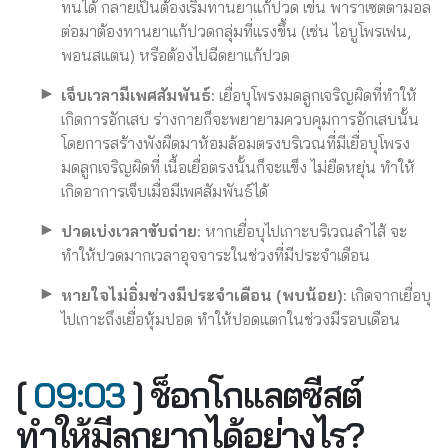
ทนได้ กลายเป็นต้องเริ่มทานยาแก้ปวด เข่น พาราเซตตามอล
ต่อมาต้องทานยาแก้ปวดกลุ่มที่แรงขึ้น (เช่น ไอบูโพรเฟน,
พอนสแตน) หรือต้องไปฉีดยาแก้ปวด
เจ็บเวลามีเพศสัมพันธ์:
เยื่อบุโพรงมดลูกเจริญผิดที่ทําให้
เกิดการอักเสบ ร่างกายก็จะพยายามควบคุมการอักเสบนั้น
โดยการสร้างพังผืดมาห้อมล้อมตรงบริเวณที่มีเยื่อบุโพรง
มดลูกเจริญผิดที่ เนื้อเยื่อตรงนั้นก็จะแข็ง ไม่ยืดหยุ่น ทำให้
เกิดอาการเจ็บเมื่อมีเพศสัมพันธ์ได้
ปวดเบ่งเวลาขับถ่าย:
หากเยื่อบุไปเกาะบริเวณลำไส้ จะ
ทำให้ปวดมากเวลาอุจจาระในช่วงที่มีประจำเดือน
หายใจไม่อิ่มช่วงมีประจำเดือน (พบน้อย):
เกิดจากเยื่อบุ
ไปเกาะถึงเยื่อหุ้มปอด ทำให้ปอดแตกในช่วงมีรอบเดือน
[
09:03
] ช็อกโกแลตซีสต์
ทำให้มีลูกยากได้อย่างไร?