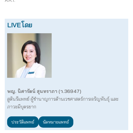
A.R.T.
LIVE โดย
พญ. นิศารัตน์ สุนทราภา (ว.36947)
สูตินรีแพทย์ ผู้ชำนาญการด้านเวชศาสตร์การเจริญพันธุ์ และ
ภาวะมีบุตรยาก
ประวัติแพทย์
นัดหมายแพทย์