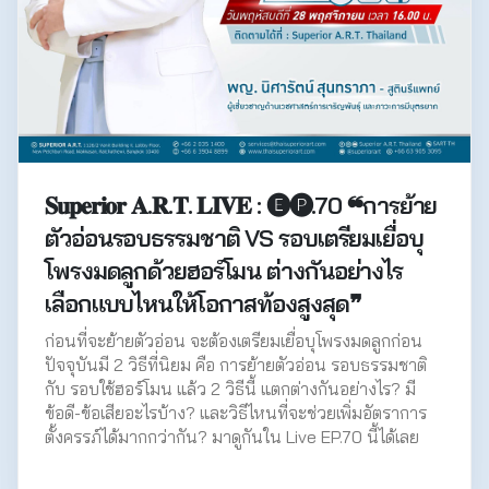
𝐒𝐮𝐩𝐞𝐫𝐢𝐨𝐫 𝐀.𝐑.𝐓. 𝐋𝐈𝐕𝐄 : 🅔🅟.70 ❝การย้าย
ตัวอ่อนรอบธรรมชาติ VS รอบเตรียมเยื่อบุ
โพรงมดลูกด้วยฮอร์โมน ต่างกันอย่างไร
เลือกแบบไหนให้โอกาสท้องสูงสุด❞
ก่อนที่จะย้ายตัวอ่อน จะต้องเตรียมเยื่อบุโพรงมดลูกก่อน
ปัจจุบันมี 2 วิธีที่นิยม คือ การย้ายตัวอ่อน รอบธรรมชาติ
กับ รอบใช้ฮอร์โมน แล้ว 2 วิธีนี้ แตกต่างกันอย่างไร? มี
ข้อดี-ข้อเสียอะไรบ้าง? และวิธีไหนที่จะช่วยเพิ่มอัตราการ
ตั้งครรภ์ได้มากกว่ากัน? มาดูกันใน Live EP.70 นี้ได้เลย