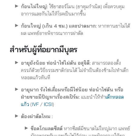
ก้อนไม่ใหญ่:
ใช้ยาฮอร์โมน (ยาคุมกำเนิด) เพื่อควบคุม
อาการและกันไม่ให้โรคเป็นมากขึ้น
ก้อนใหญ่ (เกิน 4 ซม.) และปวดมาก:
หากทานยาไม่ได้
ผล แพทย์อาจพิจารณาการผ่าตัด
สำหรับผู้ที่อยากมีบุตร
อายุยังน้อย ท่อนำไข่ไม่ตัน อสุจิดี:
สามารถลองตั้ง
ครรภ์ด้วยวิธีธรรมชาติก่อนได้ ไม่จำเป็นต้องข้ามไปทำเด็ก
หลอดแก้วทันที
อายุมาก รังไข่เสื่อมหรือมีไข่น้อย ท่อนำไข่ตัน หรือ
ฝ่ายชายมีปัญหาเรื่องสเปิร์ม:
แนะนำให้ทำ
เด็กหลอด
แก้ว
(
IVF
/
ICSI
)
ต้องผ่าตัดไหม :
ช็อคโกแลตซีสต์
หากซีสต์มีขนาดไม่ใหญ่มาก แพทย์
มักจะกระตุ้นและเก็บไข่ไว้ก่อน และพิจารณาให้ยา