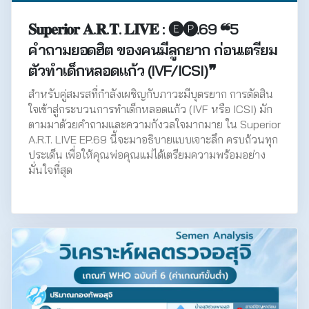
𝐒𝐮𝐩𝐞𝐫𝐢𝐨𝐫 𝐀.𝐑.𝐓. 𝐋𝐈𝐕𝐄 : 🅔🅟.69 ❝5
คำถามยอดฮิต ของคนมีลูกยาก ก่อนเตรียม
ตัวทำเด็กหลอดแก้ว (IVF/ICSI)❞
สำหรับคู่สมรสที่กำลังเผชิญกับภาวะมีบุตรยาก การตัดสิน
ใจเข้าสู่กระบวนการทำเด็กหลอดแก้ว (IVF หรือ ICSI) มัก
ตามมาด้วยคำถามและความกังวลใจมากมาย ใน Superior
A.R.T. LIVE EP.69 นี้จะมาอธิบายแบบเจาะลึก ครบถ้วนทุก
ประเด็น เพื่อให้คุณพ่อคุณแม่ได้เตรียมความพร้อมอย่าง
มั่นใจที่สุด