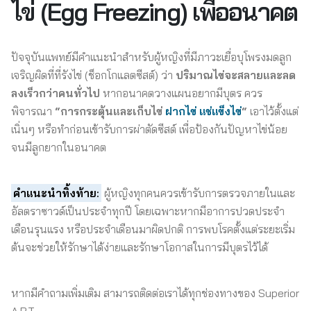
ไข่ (Egg Freezing) เพื่ออนาคต
ปัจจุบันแพทย์มีคำแนะนำสำหรับผู้หญิงที่มีภาวะเยื่อบุโพรงมดลูก
เจริญผิดที่ที่รังไข่ (ช็อกโกแลตซีสต์) ว่า
ปริมาณไข่จะสลายและลด
ลงเร็วกว่าคนทั่วไป
หากอนาคตวางแผนอยากมีบุตร ควร
พิจารณา
“การกระตุ้นและเก็บไข่
ฝากไข่
แช่แข็งไข่
“
เอาไว้ตั้งแต่
เนิ่นๆ หรือทำก่อนเข้ารับการผ่าตัดซีสต์ เพื่อป้องกันปัญหาไข่น้อย
จนมีลูกยากในอนาคต
คำแนะนำทิ้งท้าย:
ผู้หญิงทุกคนควรเข้ารับการตรวจภายในและ
อัลตราซาวด์เป็นประจำทุกปี โดยเฉพาะหากมีอาการปวดประจำ
เดือนรุนแรง หรือประจำเดือนมาผิดปกติ การพบโรคตั้งแต่ระยะเริ่ม
ต้นจะช่วยให้รักษาได้ง่ายและรักษาโอกาสในการมีบุตรไว้ได้
หากมีคำถามเพิ่มเติม สามารถติดต่อเราได้ทุกช่องทางของ Superior