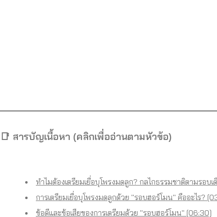
📑
สารบัญเนื้อหา (คลิกเพื่ออ่านตามหัวข้อ)
ทำไมต้องเตรียมเยื่อบุโพรงมดลูก? กลไกธรรมชาติตามรอบเด
การเตรียมเยื่อบุโพรงมดลูกด้วย "รอบฮอร์โมน" คืออะไร? [0
ข้อดีและข้อเสียของการเตรียมด้วย "รอบฮอร์โมน" [06:30]