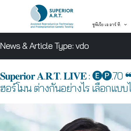
ซูพีเรีย เอ.อาร์.ที.
Skip
News & Article Type:
vdo
to
content
𝐒𝐮𝐩𝐞𝐫𝐢𝐨𝐫 𝐀.𝐑.𝐓. 𝐋𝐈𝐕𝐄 
ฮอร์โมน ต่างกันอย่างไร เลือกแบบ