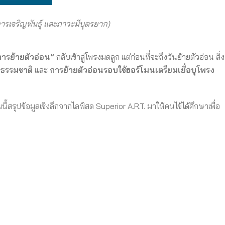
ารเจริญพันธุ์ และภาวะมีบุตรยาก)
การย้ายตัวอ่อน”
กลับเข้าสู่โพรงมดลูก แต่ก่อนที่จะถึงวันย้ายตัวอ่อน สิ่ง
บธรรมชาติ
และ
การย้ายตัวอ่อนรอบใช้ฮอร์โมนเตรียมเยื่อบุโพรง
้สรุปข้อมูลเชิงลึกจากไลฟ์สด Superior A.R.T. มาให้คนไข้ได้ศึกษาเพื่อ