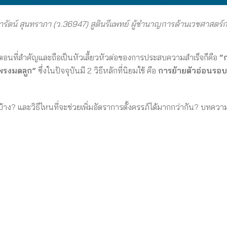
ัตน์ สุนทราภา (ว.36947)
สูตินรีแพทย์ ผู้ชำนาญการด้านเวชศาสตร์ก
้นตอนที่สำคัญและถือเป็นหัวเลี้ยวหัวต่อของการประสบความสำเร็จก็คือ
“
ุโพรงมดลูก”
ซึ่งในปัจจุบันมี 2 วิธีหลักที่นิยมใช้ คือ
การย้ายตัวอ่อนรอ
้าง? และวิธีไหนที่จะช่วยเพิ่มอัตราการตั้งครรภ์ได้มากกว่ากัน? บทความนี